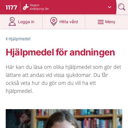
Du har valt region
Jönköpings län
.
Till startsidan för 1177
på 1177.se
på 1177.se
Meny
Logga in
Hitta vård
Hjälpmedel
Hjälpmedel för andningen
Här kan du läsa om olika hjälpmedel som gör det
lättare att andas vid vissa sjukdomar. Du får
också veta hur du gör om du vill ha ett
hjälpmedel.