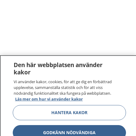
Den här webbplatsen använder
kakor
1177
–
tryggt om din hälsa och vård
Vi använder kakor, cookies, för att ge dig en förbättrad
upplevelse, sammanställa statistik och för att viss
På 1177.se får du råd om hälsa och information om
nödvändig funktionalitet ska fungera på webbplatsen.
sjukdomar och vilka mottagningar du kan kontakta.
Läs mer om hur vi använder kakor
Logga in för att läsa din journal och göra dina
vårdärenden. Ring telefonnummer 1177 för
HANTERA KAKOR
sjukvårdsrådgivning dygnet runt.
1177 ger dig råd när du vill må bättre.
GODKÄNN NÖDVÄNDIGA