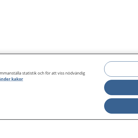
ammanställa statistik och för att viss nödvändig
änder kakor
sjukdomar och
Other languages
sa din journal
Lättläst svenska
 för