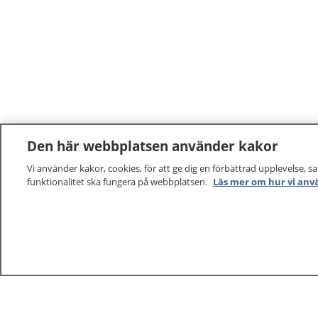
Den här webbplatsen använder kakor
Vi använder kakor, cookies, för att ge dig en förbättrad upplevelse, s
funktionalitet ska fungera på webbplatsen.
Läs mer om hur vi anv
1177
–
tryggt om din hälsa och vård
På 1177.se får du råd om hälsa och information om 
vilka mottagningar du kan kontakta. Logga in för att lä
och göra dina vårdärenden. Ring telefonnummer 1177
sjukvårdsrådgivning dygnet runt.