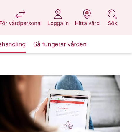
på 1177.se
på 1177.se
på 1177.se
på 1177.se
För vårdpersonal
Logga in
Hitta vård
Sök
ehandling
Så fungerar vården