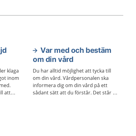
ig osäker
hända
r du
tidigare
lig.
jd
Var med och bestäm
om din vård
er klaga
Du har alltid möjlighet att tycka till
got inom
om din vård. Vårdpersonalen ska
 med.
informera dig om din vård på ett
l att
sådant sätt att du förstår. Det står i
re.
patientlagen.