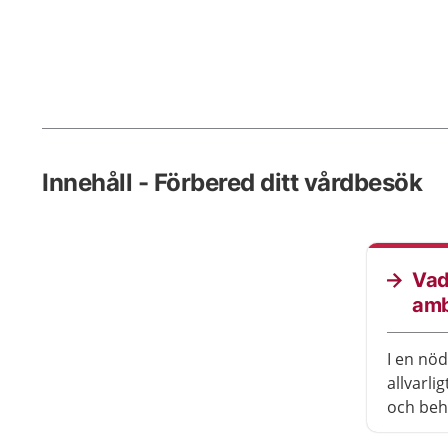
Innehåll - Förbered ditt vårdbesök
Vad
amb
I en nö
allvarli
och beh
du ring