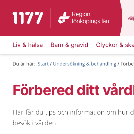
Till startsidan för 1177
Du 
Välj
Liv & hälsa
Barn & gravid
Olyckor & sk
Du är här:
Start
Undersökning & behandling
Förbe
Förbered ditt vår
Här får du tips och information om hur d
besök i vården.