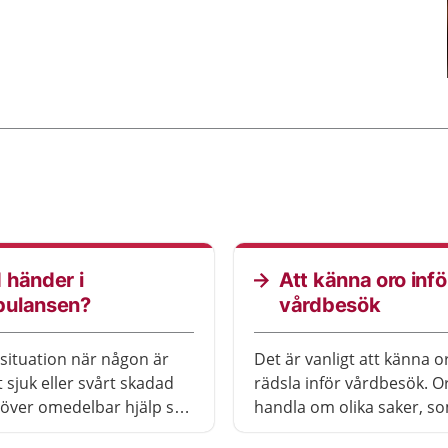
 händer i
Att känna oro infö
ulansen?
vårdbesök
dsituation när någon är
Det är vanligt att känna or
gt sjuk eller svårt skadad
rädsla inför vårdbesök. O
över omedelbar hjälp ska
handla om olika saker, so
a 112. En SOS-operatör
vara rädd för smärta, att 