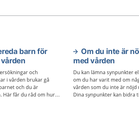
 vilken insats som
nyheter, eller att känna s
enom att ställa frågor.
på vad som kommer att 
under besöket. Kanske ha
negativa upplevelser från 
vårdbesök som gör dig oro
reda barn för
Om du inte är nö
 vården
med vården
ersökningar och
Du kan lämna synpunkter ell
ar i vården brukar gå
om du har varit med om nå
barnet och du är
vården som du inte är nöjd
. Här får du råd om hur
Dina synpunkter kan bidra til
a.
vården blir bättre och säkra