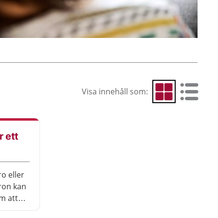
Visa innehåll som:
Visa som rutnät
Visa som 
r ett
o eller
ron kan
m att
få dåliga