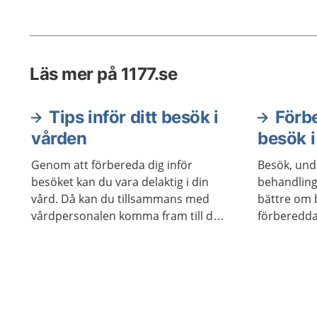
bedömer
behövs g
Läs mer på 1177.se
Tips inför ditt besök i
Förbe
vården
besök i
Genom att förbereda dig inför
Besök, und
besöket kan du vara delaktig i din
behandling
vård. Då kan du tillsammans med
bättre om 
vårdpersonalen komma fram till den
förberedda
vård som passar bäst.
du kan gör