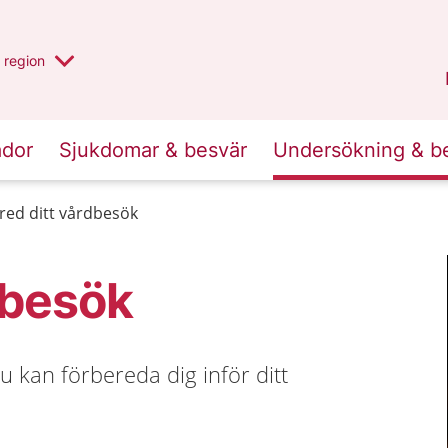
har valt region
en annan
region
Jönköpings län
.
ador
Sjukdomar & besvär
Undersökning & b
red ditt vårdbesök
dbesök
u kan förbereda dig inför ditt