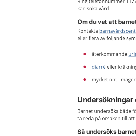
Ring telefonnummer 1177
kan söka vård.
Om du vet att barne
Kontakta
barnavårdscent
eller flera av följande s
återkommande
uri
diarré
eller kräknin
mycket ont i magen
Undersökningar 
Barnet undersöks både fö
ta reda på orsaken till at
Så undersöks barnet