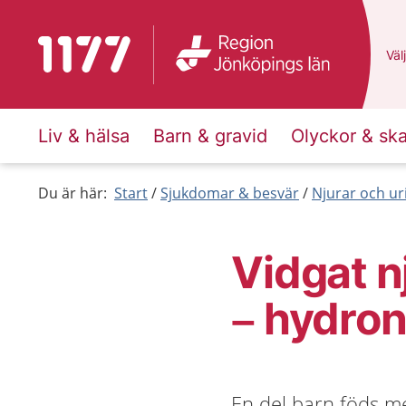
Till startsidan för 1177
Du 
Välj
Liv & hälsa
Barn & gravid
Olyckor & sk
Du är här:
Start
Sjukdomar & besvär
Njurar och ur
Vidgat n
– hydron
En del barn föds me