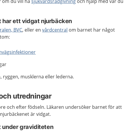
 om du vill ha
sjukvårdsrådgivning
och hjälp med var du
t har ett vidgat njurbäcken
ralen, BVC
, eller en
vårdcentral
om barnet har något
ymtom:
nvägsinfektioner
gar
, ryggen, musklerna eller lederna.
och utredningar
re och efter födseln. Läkaren undersöker barnet för att
t njurbäckenet är vidgat.
 under graviditeten