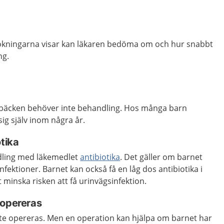
kningarna visar kan läkaren bedöma om och hur snabbt
ng.
rbäcken behöver inte behandling. Hos många barn
ig själv inom några år.
otika
dling med läkemedlet
antibiotika
. Det gäller om barnet
fektioner. Barnet kan också få en låg dos antibiotika i
t minska risken att få urinvägsinfektion.
 opereras
nte opereras. Men en operation kan hjälpa om barnet har