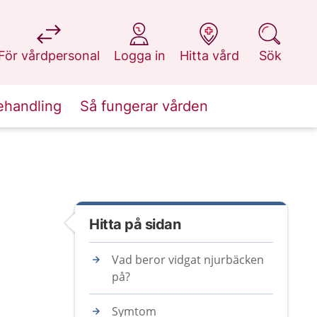
på 1177.se
på 1177.se
på 1177.se
på 1177.se
För vårdpersonal
Logga in
Hitta vård
Sök
ehandling
Så fungerar vården
Hitta på sidan
Vad beror vidgat njurbäcken
på?
Symtom