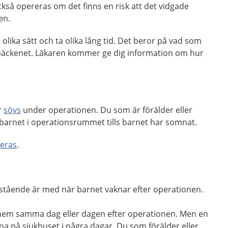
kså opereras om det finns en risk att det vidgade
ren.
 olika sätt och ta olika lång tid. Det beror på vad som
bäckenet. Läkaren kommer ge dig information om hur
r
sövs
under operationen. Du som är förälder eller
barnet i operationsrummet tills barnet har somnat.
reras
.
rstående är med när barnet vaknar efter operationen.
a hem samma dag eller dagen efter operationen. Men en
a på sjukhuset i några dagar. Du som förälder eller