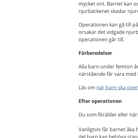
mycket ont. Barnet kan oc
njurbäckenet skadar nju
Operationen kan gå till på
orsakar det vidgade njur
operationen går till.
Förberedelser
Alla barn under femton å
närstående får vara med 
Läs om
när barn ska ope
Efter operationen
Du som förälder eller nä
Vanligtvis får barnet åk
del barn kan behöva stann