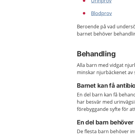
Urinprov
Blodprov
Beroende på vad undersö
barnet behöver behandli
Behandling
Alla barn med vidgat nju
minskar njurbäckenet av s
Barnet kan få antibi
En del barn kan få behan
har besvär med urinvägsin
förebyggande syfte för at
En del barn behöver
De flesta barn behöver i