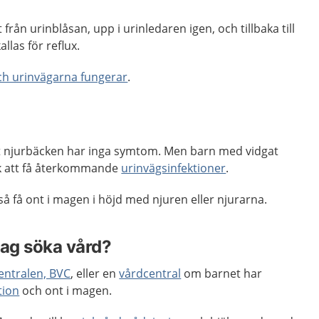
från urinblåsan, upp i urinledaren igen, och tillbaka till
allas för
reflux
.
ch urinvägarna fungerar
.
t njurbäcken har inga symtom. Men barn med vidgat
sk att få återkommande
urinvägsinfektioner
.
så få ont i magen i höjd med njuren eller njurarna.
jag söka vård?
entralen, BVC
, eller en
vårdcentral
om barnet har
tion
och ont i magen.