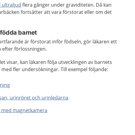
ultraljud
flera gånger under graviditeten. Då kan
rbäcken fortsätter att vara förstorat eller om det
.
yfödda barnet
tfarande är förstorat inför födseln, gör läkaren ett
a efter förlossningen.
et visar, kan läkaren följa utvecklingen av barnets
med fler undersökningar. Till exempel följande:
kning
san, urinröret och urinledarna
g med magnetkamera