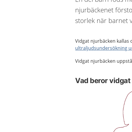
njurbäckenet försto
storlek när barnet
Vidgat njurbäcken kallas 
ultraljudsundersökning u
Vidgat njurbäcken uppstår
Vad beror vidgat