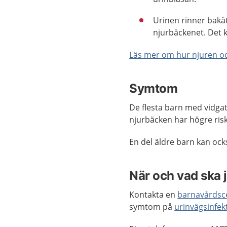
Urinen rinner bakåt 
njurbäckenet. Det k
Läs mer om hur njuren o
Symtom
De flesta barn med vidga
njurbäcken har högre ri
En del äldre barn kan ock
När och vad ska 
Kontakta en
barnavårdsc
symtom på
urinvägsinfek