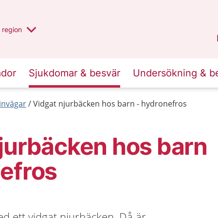
har valt region
en annan
region
Jönköpings län
.
ador
Sjukdomar & besvär
Undersökning & b
invägar
Vidgat njurbäcken hos barn - hydronefros
jurbäcken hos barn
efros
d ett vidgat njurbäcken. Då är