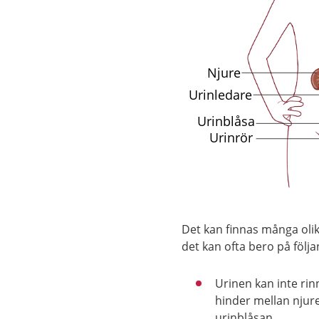
Det kan finnas många olika
det kan ofta bero på följa
Urinen kan inte ri
hinder mellan njur
urinblåsan.