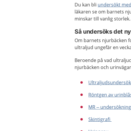
Du kan bli
undersökt med 
läkaren se om barnets nju
minskar till vanlig storlek
Så undersöks det n
Om barnets njurbäcken for
ultraljud ungefär en veck
Beroende på vad ultraljud
njurbäcken och urinvägar 
Ultraljudsundersö
Röntgen av urinblå
MR – undersöknin
Skintigrafi