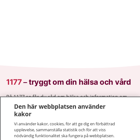
1177
–
tryggt om din hälsa och vård
På 1177.se får du råd om hälsa och information om
sjukdomar och vilka mottagningar du kan kontakta.
Den här webbplatsen använder
Logga in för att läsa din journal och göra dina
kakor
vårdärenden. Ring telefonnummer 1177 för
Vi använder kakor, cookies, för att ge dig en förbättrad
sjukvårdsrådgivning dygnet runt.
upplevelse, sammanställa statistik och för att viss
1177 ger dig råd när du vill må bättre.
nödvändig funktionalitet ska fungera på webbplatsen.