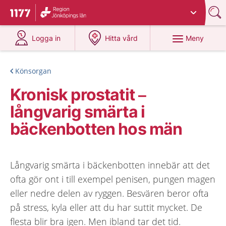
Du har valt region
Jönköpings län
.
Till startsidan för 1177
på 1177.se
på 1177.se
Meny
Logga in
Hitta vård
Könsorgan
Kronisk prostatit –
långvarig smärta i
bäckenbotten hos män
Långvarig smärta i bäckenbotten innebär att det
ofta gör ont i till exempel penisen, pungen magen
eller nedre delen av ryggen. Besvären beror ofta
på stress, kyla eller att du har suttit mycket. De
flesta blir bra igen. Men ibland tar det tid.