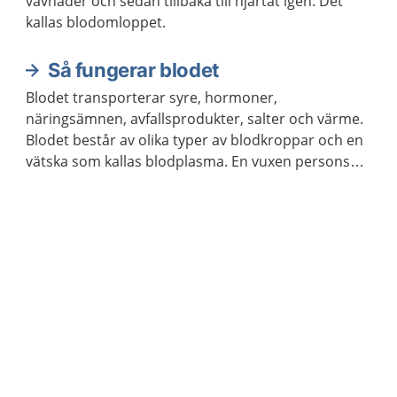
vävnader och sedan tillbaka till hjärtat igen. Det
kallas blodomloppet.
Så fungerar blodet
Blodet transporterar syre, hormoner,
näringsämnen, avfallsprodukter, salter och värme.
Blodet består av olika typer av blodkroppar och en
vätska som kallas blodplasma. En vuxen persons
kropp innehåller ungefär fem liter blod.