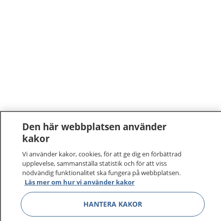
Den här webbplatsen använder
kakor
Vi använder kakor, cookies, för att ge dig en förbättrad
upplevelse, sammanställa statistik och för att viss
nödvändig funktionalitet ska fungera på webbplatsen.
Läs mer om hur vi använder kakor
1177
–
tryggt om din hälsa och vård
HANTERA KAKOR
På 1177.se får du råd om hälsa och information om
sjukdomar och vilka mottagningar du kan kontakta.