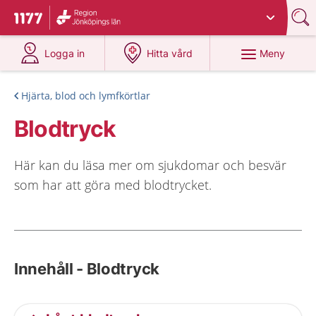
Du har valt region
Jönköpings län
.
Till startsidan för 1177
på 1177.se
på 1177.se
Meny
Logga in
Hitta vård
Hjärta, blod och lymfkörtlar
Blodtryck
Här kan du läsa mer om sjukdomar och besvär
som har att göra med blodtrycket.
Innehåll - Blodtryck