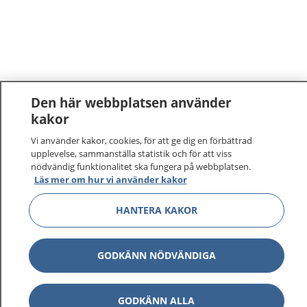
Den här webbplatsen använder
kakor
1177
–
tryggt om din hälsa och vård
Vi använder kakor, cookies, för att ge dig en förbättrad
upplevelse, sammanställa statistik och för att viss
nödvändig funktionalitet ska fungera på webbplatsen.
På 1177.se får du råd om hälsa och information om
Läs mer om hur vi använder kakor
sjukdomar och vilka mottagningar du kan kontakta.
Logga in för att läsa din journal och göra dina
HANTERA KAKOR
vårdärenden. Ring telefonnummer 1177 för
sjukvårdsrådgivning dygnet runt.
1177 ger dig råd när du vill må bättre.
GODKÄNN NÖDVÄNDIGA
GODKÄNN ALLA