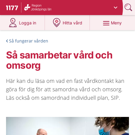
Du har valt region
Jönköpings län
.
Till startsidan för 1177
på 1177.se
på 1177.se
Meny
Logga in
Hitta vård
Så fungerar vården
Så samarbetar vård och
omsorg
Här kan du läsa om vad en fast vårdkontakt kan
göra för dig för att samordna vård och omsorg.
Läs också om samordnad individuell plan, SIP.