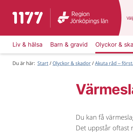
Till startsidan för 1177
Du 
Välj
Liv & hälsa
Barn & gravid
Olyckor & sk
Du är här:
Start
Olyckor & skador
Akuta råd – först
Värmesl
Du kan få värmeslag
Det uppstår oftast 