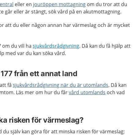
entral
eller en
jouröppen mottagning
om du tror att du
e går eller är stängt, sök vård på en akutmottagning.
or att du eller någon annan har värmeslag och är mycket
 om du vill ha
sjukvårdsrådgivning
. Då kan du få hjälp att
p med var du kan söka vård.
1177 från ett annat land
att få
sjukvårdsrådgivning när du är utomlands
. Då kan
symtom. Läs mer om hur du får
vård utomlands
och vad
ka risken för värmeslag?
 du själv kan göra för att minska risken för värmeslag: