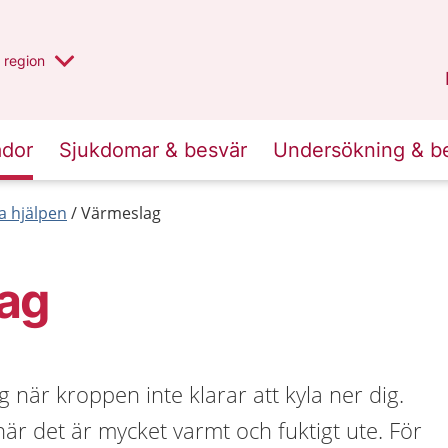
har valt region
en annan
region
Jönköpings län
.
ador
Sjukdomar & besvär
Undersökning & b
a hjälpen
Värmeslag
ag
 när kroppen inte klarar att kyla ner dig.
när det är mycket varmt och fuktigt ute. För