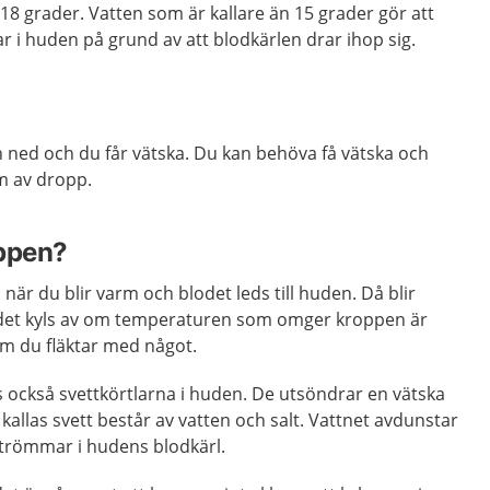
18 grader. Vatten som är kallare än 15 grader gör att
 i huden på grund av att blodkärlen drar ihop sig.
 ned och du får vätska. Du kan behöva få vätska och
rm av dropp.
oppen?
när du blir varm och blodet leds till huden. Då blir
det kyls av om temperaturen som omger kroppen är
om du fläktar med något.
s också svettkörtlarna i huden. De utsöndrar en vätska
allas svett består av vatten och salt. Vattnet avdunstar
strömmar i hudens blodkärl.