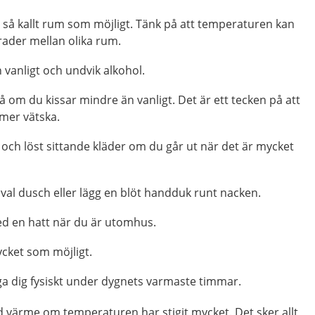
tt så kallt rum som möjligt. Tänk på att temperaturen kan
rader mellan olika rum.
 vanligt och undvik alkohol.
om du kissar mindre än vanligt. Det är ett tecken på att
 mer vätska.
och löst sittande kläder om du går ut när det är mycket
val dusch eller lägg en blöt handduk runt nacken.
d en hatt när du är utomhus.
ycket som möjligt.
ga dig fysiskt under dygnets varmaste timmar.
d värme om temperaturen har stigit mycket. Det sker allt