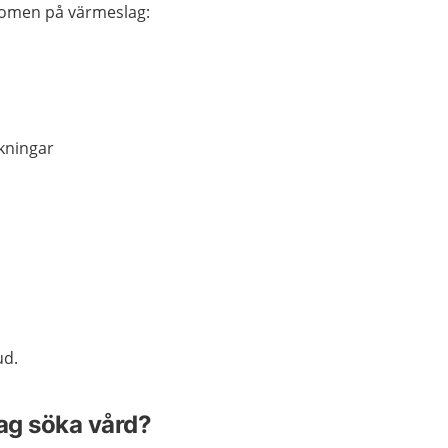
tomen på värmeslag:
kningar
ud.
jag söka vård?