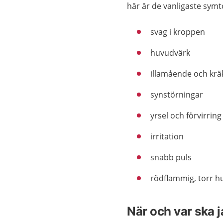
här är de vanligaste sym
svag i kroppen
huvudvärk
illamående och krä
synstörningar
yrsel och förvirring
irritation
snabb puls
rödflammig, torr h
När och var ska 