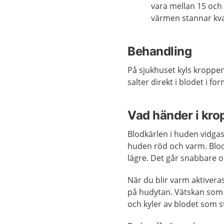
vara mellan 15 och 
värmen stannar kvar
Behandling
På sjukhuset kyls kroppen
salter direkt i blodet i fo
Vad händer i kr
Blodkärlen i huden vidgas 
huden röd och varm. Blo
lägre. Det går snabbare 
När du blir varm aktivera
på hudytan. Vätskan som k
och kyler av blodet som 