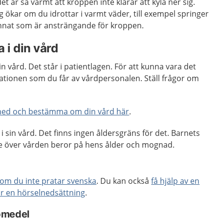
 är så varmt att kroppen inte klarar att kyla ner sig.
g ökar om du idrottar i varmt väder, till exempel springer
 annat som är ansträngande för kroppen.
 i din vård
din vård. Det står i patientlagen. För att kunna vara det
ationen som du får av vårdpersonalen. Ställ frågor om
med och bestämma om din vård här
.
i sin vård. Det finns ingen åldersgräns för det. Barnets
nde över vården beror på hens ålder och mognad.
k om du inte pratar svenska
. Du kan också
få hjälp av en
ar en hörselnedsättning
.
pmedel