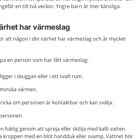
gefär en till två veckor. Yngre barn är mer känsliga.
ärhet har värmeslag
or att någon i din närhet har värmeslag och är mycket
lpa en person som har fått värmeslag:
ligger i skuggan eller i ett svalt rum.
t minska värmen.
dricka om personen är kontaktbar och kan svälja.
t personen.
den fuktig genom att spreja eller skölja med kallt vatten.
 kroppen med en blöt handduk eller svamp. Vattnet bör