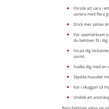
Försök att vara i e
variera med flera g
Drick mer vatten än
Var uppmärksam på 
du behöver få i dig
Ha på dig täckande 
varmt.
Svalka dig med en s
Skydda huvudet me
Var i skuggan så m
Undvik att ansträn
Barn behöver vänja sig vi