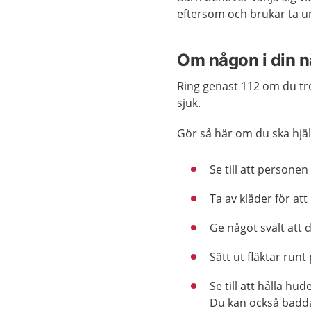
eftersom och brukar ta un
Om någon i din n
Ring genast 112 om du tr
sjuk.
Gör så här om du ska hjä
Se till att personen 
Ta av kläder för at
Ge något svalt att 
Sätt ut fläktar run
Se till att hålla hu
Du kan också badda