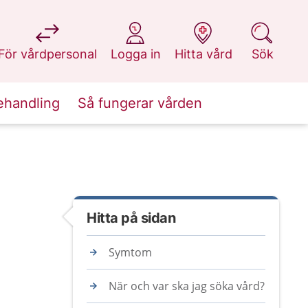
på 1177.se
på 1177.se
på 1177.se
på 1177.se
För vårdpersonal
Logga in
Hitta vård
Sök
ehandling
Så fungerar vården
Hitta på sidan
Symtom
När och var ska jag söka vård?