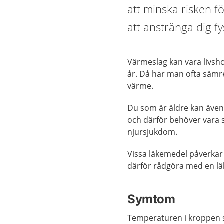
att minska risken 
att anstränga dig f
Värmeslag kan vara livsho
år. Då har man ofta sämre
värme.
Du som är äldre kan äve
och därför behöver vara sä
njursjukdom.
Vissa läkemedel påverkar
därför rådgöra med en lä
Symtom
Temperaturen i kroppen st