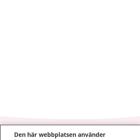
1177
–
tryggt om din hälsa och vård
Den här webbplatsen använder