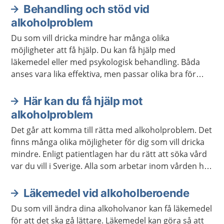
alkoholberoende.
Behandling och stöd vid
alkoholproblem
Du som vill dricka mindre har många olika
möjligheter att få hjälp. Du kan få hjälp med
läkemedel eller med psykologisk behandling. Båda
anses vara lika effektiva, men passar olika bra för
olika personer. Behandlingar kan också kombineras.
En del får bra stöd i självhjälpsgrupper.
Här kan du få hjälp mot
alkoholproblem
Det går att komma till rätta med alkoholproblem. Det
finns många olika möjligheter för dig som vill dricka
mindre. Enligt patientlagen har du rätt att söka vård
var du vill i Sverige. Alla som arbetar inom vården har
tystnadsplikt.
Läkemedel vid alkoholberoende
Du som vill ändra dina alkoholvanor kan få läkemedel
för att det ska gå lättare. Läkemedel kan göra så att