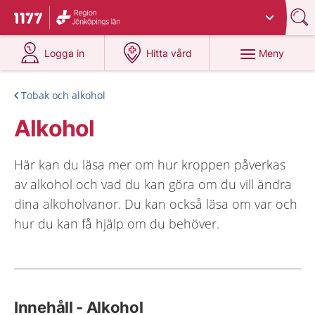
Du har valt region
Jönköpings län
.
Till startsidan för 1177
på 1177.se
på 1177.se
Meny
Logga in
Hitta vård
Tobak och alkohol
Alkohol
Här kan du läsa mer om hur kroppen påverkas
av alkohol och vad du kan göra om du vill ändra
dina alkoholvanor. Du kan också läsa om var och
hur du kan få hjälp om du behöver.
Innehåll - Alkohol