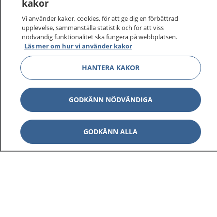
kakor
På 1177.se får du råd om hälsa och information om
Vi använder kakor, cookies, för att ge dig en förbättrad
sjukdomar och vilka mottagningar du kan kontakta.
upplevelse, sammanställa statistik och för att viss
Logga in för att läsa din journal och göra dina
nödvändig funktionalitet ska fungera på webbplatsen.
vårdärenden. Ring telefonnummer 1177 för
Läs mer om hur vi använder kakor
sjukvårdsrådgivning dygnet runt.
HANTERA KAKOR
1177 ger dig råd när du vill må bättre.
GODKÄNN NÖDVÄNDIGA
Visa inn
GODKÄNN ALLA
1177 på flera språk
Visa inn
Om 1177
Visa inn
Kontakt