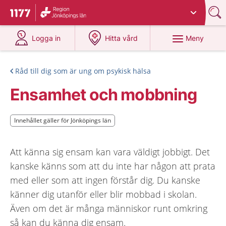
Du har valt region
Jönköpings län
.
Till startsidan för 1177
på 1177.se
på 1177.se
Meny
Logga in
Hitta vård
Råd till dig som är ung om psykisk hälsa
Ensamhet och mobbning
Innehållet gäller för Jönköpings län
Innehållet gäller för Jönköpings län
Att känna sig ensam kan vara väldigt jobbigt. Det
kanske känns som att du inte har någon att prata
med eller som att ingen förstår dig. Du kanske
känner dig utanför eller blir mobbad i skolan.
Även om det är många människor runt omkring
så kan du känna dig ensam.