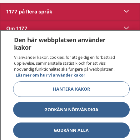
Visa inn
1177 på flera språk
Visa inn
Om 1177
Den här webbplatsen använder
Visa inn
Kontakt
kakor
Vi använder kakor, cookies, för att ge dig en förbättrad
upplevelse, sammanställa statistik och för att viss
Behandling av personuppgifter
nödvändig funktionalitet ska fungera på webbplatsen.
Läs mer om hur vi använder kakor
Hantering av kakor
HANTERA KAKOR
Inställningar för kakor
GODKÄNN NÖDVÄNDIGA
1177 – en tjänst från
Inera.
GODKÄNN ALLA