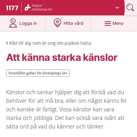
Du har valt region
Jönköpings län
.
Till startsidan för 1177
på 1177.se
på 1177.se
Meny
Logga in
Hitta vård
Råd till dig som är ung om psykisk hälsa
Att känna starka känslor
Innehållet gäller för Jönköpings län
Innehållet gäller för Jönköpings län
Känslor och tankar hjälper dig att förstå vad du
behöver för att må bra, eller om något känns fel
och kanske är farligt. Vissa känslor kan vara
starka och jobbiga. Det kan också vara svårt att
sätta ord på vad du känner och tänker.