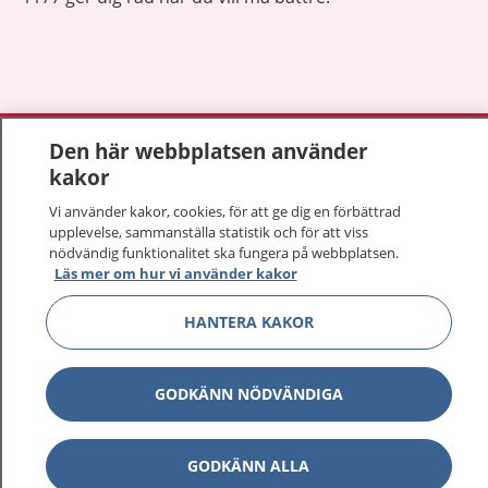
Visa inn
1177 på flera språk
Den här webbplatsen använder
kakor
Visa inn
Om 1177
Vi använder kakor, cookies, för att ge dig en förbättrad
upplevelse, sammanställa statistik och för att viss
Visa inn
nödvändig funktionalitet ska fungera på webbplatsen.
Kontakt
Läs mer om hur vi använder kakor
HANTERA KAKOR
Behandling av personuppgifter
GODKÄNN NÖDVÄNDIGA
Hantering av kakor
Inställningar för kakor
GODKÄNN ALLA