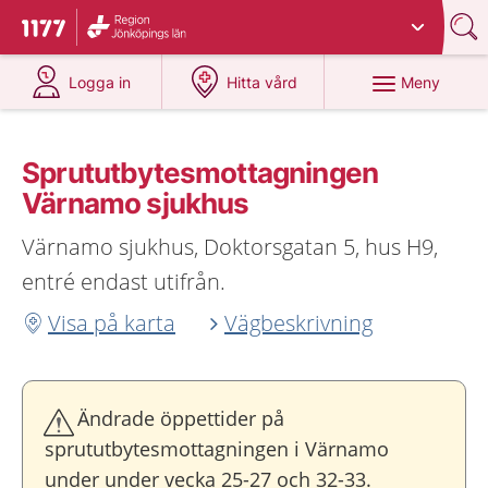
Du har valt region
Jönköpings län
.
Till startsidan för 1177
på 1177.se
på 1177.se
Meny
Logga in
Hitta vård
Sprututbytesmottagningen
Värnamo sjukhus
Värnamo sjukhus, Doktorsgatan 5, hus H9,
entré endast utifrån.
Visa på karta
Vägbeskrivning
Ändrade öppettider på
sprututbytesmottagningen i Värnamo
under under vecka 25-27 och 32-33.