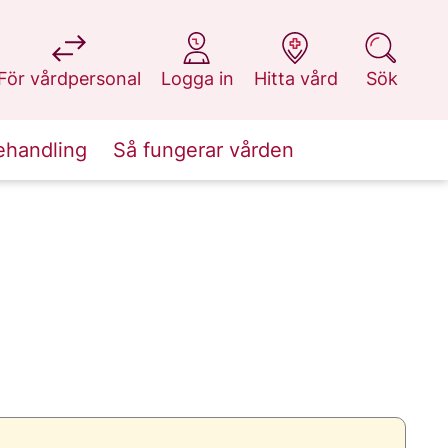
på 1177.se
på 1177.se
på 1177.se
på 1177.se
För vårdpersonal
Logga in
Hitta vård
Sök
ehandling
Så fungerar vården