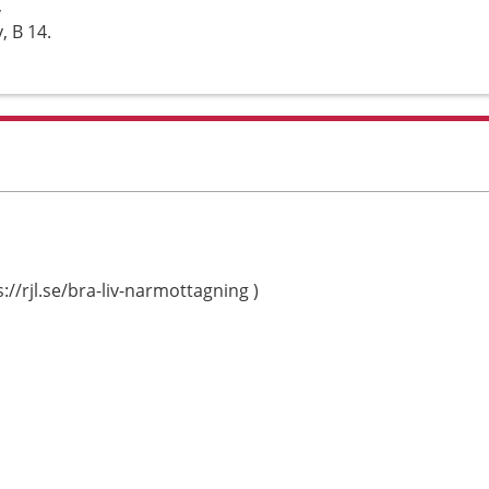
,
, B 14.
://rjl.se/bra-liv-narmottagning )