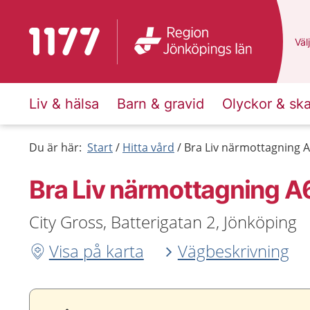
Till startsidan för 1177
Du 
Välj
Liv & hälsa
Barn & gravid
Olyckor & sk
Du är här:
Start
Hitta vård
Bra Liv närmottagning 
Bra Liv närmottagning A
City Gross, Batterigatan 2, Jönköping
Visa på karta
Vägbeskrivning