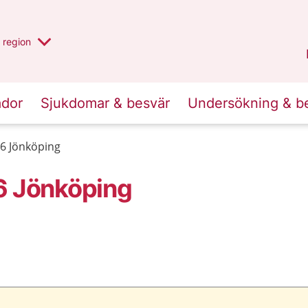
har valt region
en annan
region
Jönköpings län
.
ador
Sjukdomar & besvär
Undersökning & b
A6 Jönköping
6 Jönköping