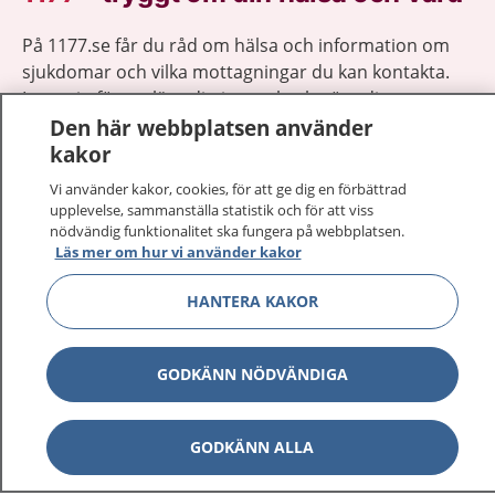
På 1177.se får du råd om hälsa och information om
sjukdomar och vilka mottagningar du kan kontakta.
Logga in för att läsa din journal och göra dina
vårdärenden. Ring telefonnummer 1177 för
Den här webbplatsen använder
sjukvårdsrådgivning dygnet runt.
kakor
1177 ger dig råd när du vill må bättre.
Vi använder kakor, cookies, för att ge dig en förbättrad
upplevelse, sammanställa statistik och för att viss
nödvändig funktionalitet ska fungera på webbplatsen.
Läs mer om hur vi använder kakor
HANTERA KAKOR
Visa inn
1177 på flera språk
GODKÄNN NÖDVÄNDIGA
Visa inn
Om 1177
Visa inn
Kontakt
GODKÄNN ALLA