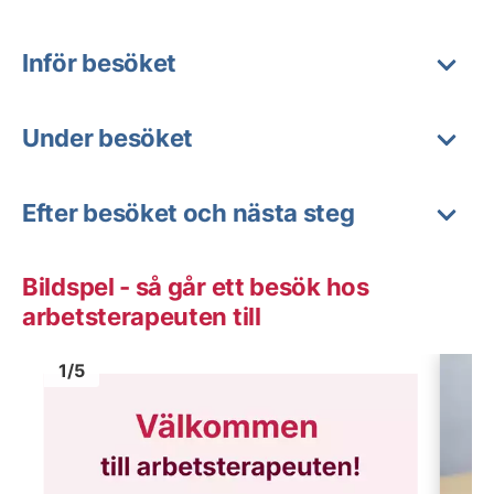
Inför besöket
Under besöket
Efter besöket och nästa steg
Bildspel - så går ett besök hos
arbetsterapeuten till
Bild
1
Bild
1
1
/
5