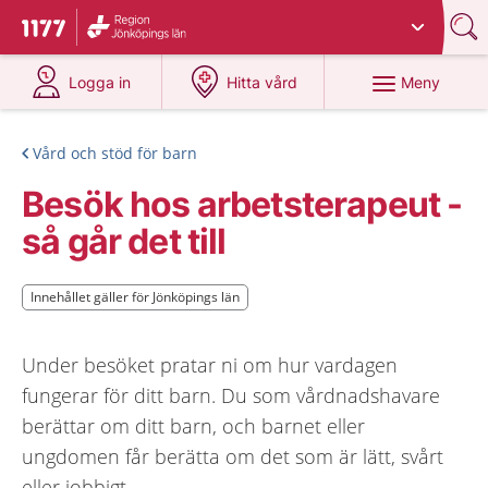
Du har valt region
Jönköpings län
.
Till startsidan för 1177
på 1177.se
på 1177.se
Meny
Logga in
Hitta vård
Vård och stöd för barn
Besök hos arbetsterapeut -
så går det till
Innehållet gäller för Jönköpings län
Innehållet gäller för Jönköpings län
Under besöket pratar ni om hur vardagen
fungerar för ditt barn. Du som vårdnadshavare
berättar om ditt barn, och barnet eller
ungdomen får berätta om det som är lätt, svårt
eller jobbigt.