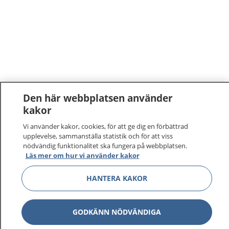
Den här webbplatsen använder
kakor
1177
–
tryggt om din hälsa och vård
Vi använder kakor, cookies, för att ge dig en förbättrad
upplevelse, sammanställa statistik och för att viss
På 1177.se får du råd om hälsa och information om
nödvändig funktionalitet ska fungera på webbplatsen.
sjukdomar och vilka mottagningar du kan kontakta.
Läs mer om hur vi använder kakor
Logga in för att läsa din journal och göra dina
HANTERA KAKOR
vårdärenden. Ring telefonnummer 1177 för
sjukvårdsrådgivning dygnet runt.
1177 ger dig råd när du vill må bättre.
GODKÄNN NÖDVÄNDIGA