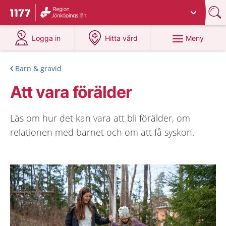
Du har valt region
Jönköpings län
.
Till startsidan för 1177
på 1177.se
på 1177.se
Meny
Logga in
Hitta vård
Barn & gravid
Att vara förälder
Läs om hur det kan vara att bli förälder, om
relationen med barnet och om att få syskon.