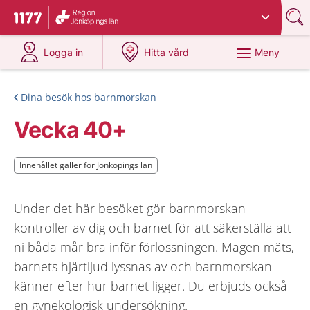
Du har valt region
Jönköpings län
.
Till startsidan för 1177
på 1177.se
på 1177.se
Meny
Logga in
Hitta vård
Dina besök hos barnmorskan
Vecka 40+
Innehållet gäller för Jönköpings län
Innehållet gäller för Jönköpings län
Under det här besöket gör barnmorskan
kontroller av dig och barnet för att säkerställa att
ni båda mår bra inför förlossningen. Magen mäts,
barnets hjärtljud lyssnas av och barnmorskan
känner efter hur barnet ligger. Du erbjuds också
en gynekologisk undersökning.