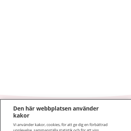
Den här webbplatsen använder
1177
–
tryggt om din hälsa och vård
kakor
På 1177.se får du råd om hälsa och information om
Vi använder kakor, cookies, för att ge dig en förbättrad
upplevelse, sammanställa statistik och för att viss