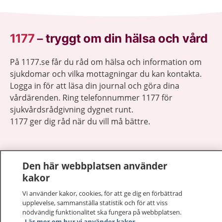
1177
–
tryggt om din hälsa och vård
På 1177.se får du råd om hälsa och information om
sjukdomar och vilka mottagningar du kan kontakta.
Logga in för att läsa din journal och göra dina
vårdärenden. Ring telefonnummer 1177 för
sjukvårdsrådgivning dygnet runt.
1177 ger dig råd när du vill må bättre.
Den här webbplatsen använder
kakor
Visa inn
1177 på flera språk
Vi använder kakor, cookies, för att ge dig en förbättrad
upplevelse, sammanställa statistik och för att viss
Visa inn
nödvändig funktionalitet ska fungera på webbplatsen.
Om 1177
Läs mer om hur vi använder kakor