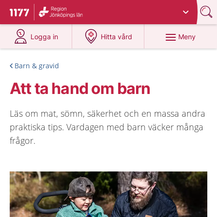
Du har valt region
Jönköpings län
.
Till startsidan för 1177
på 1177.se
på 1177.se
Meny
Logga in
Hitta vård
Barn & gravid
Att ta hand om barn
Läs om mat, sömn, säkerhet och en massa andra
praktiska tips. Vardagen med barn väcker många
frågor.