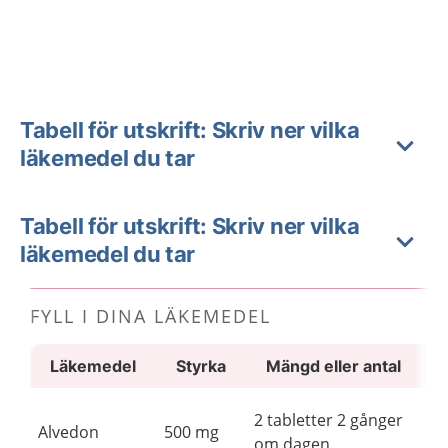
Tabell för utskrift: Skriv ner vilka
läkemedel du tar
Tabell för utskrift: Skriv ner vilka
läkemedel du tar
FYLL I DINA LÄKEMEDEL
Läkemedel
Styrka
Mängd eller antal
3 t
2 tabletter 2 gånger
Alvedon
500 mg
gå
om dagen