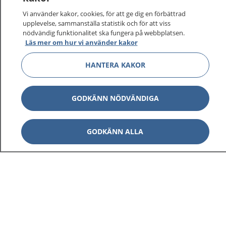
På 1177.se får du råd om hälsa och information om
Vi använder kakor, cookies, för att ge dig en förbättrad
sjukdomar och vilka mottagningar du kan kontakta.
upplevelse, sammanställa statistik och för att viss
Logga in för att läsa din journal och göra dina
nödvändig funktionalitet ska fungera på webbplatsen.
Läs mer om hur vi använder kakor
vårdärenden. Ring telefonnummer 1177 för
sjukvårdsrådgivning dygnet runt.
HANTERA KAKOR
1177 ger dig råd när du vill må bättre.
GODKÄNN NÖDVÄNDIGA
GODKÄNN ALLA
Visa inn
1177 på flera språk
Visa inn
Om 1177
Visa inn
Kontakt