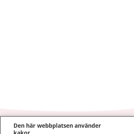
1177
–
tryggt om din hälsa och vård
Den här webbplatsen använder
kakor