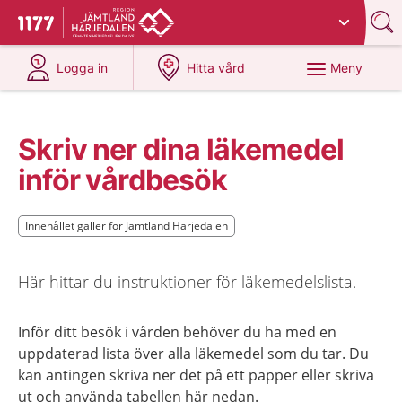
Du har valt region
Jämtland Härjedalen
.
Till startsidan för 1177
på 1177.se
på 1177.se
Meny
Logga in
Hitta vård
Skriv ner dina läkemedel
inför vårdbesök
Innehållet gäller för Jämtland Härjedalen
Innehållet gäller för Jämtland Härjedalen
Här hittar du instruktioner för läkemedelslista.
Inför ditt besök i vården behöver du ha med en
uppdaterad lista över alla läkemedel som du tar. Du
kan antingen skriva ner det på ett papper eller skriva
ut och använda tabellen här nedan.