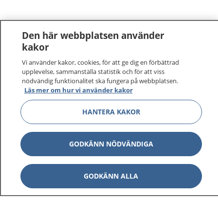
Den här webbplatsen använder
kakor
Vi använder kakor, cookies, för att ge dig en förbättrad
1177
–
tryggt om din hälsa och vård
upplevelse, sammanställa statistik och för att viss
nödvändig funktionalitet ska fungera på webbplatsen.
På 1177.se får du råd om hälsa och information om
Läs mer om hur vi använder kakor
sjukdomar och vilka mottagningar du kan kontakta.
HANTERA KAKOR
Logga in för att läsa din journal och göra dina
vårdärenden. Ring telefonnummer 1177 för
sjukvårdsrådgivning dygnet runt.
GODKÄNN NÖDVÄNDIGA
1177 ger dig råd när du vill må bättre.
GODKÄNN ALLA
Visa inn
1177 på flera språk