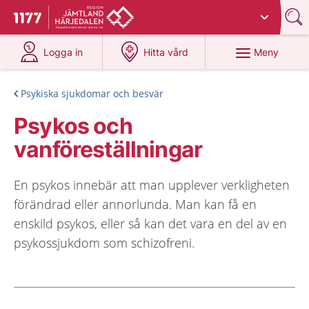
Du har valt region
Jämtland Härjedalen
.
Till startsidan för 1177
på 1177.se
på 1177.se
Meny
Logga in
Hitta vård
Psykiska sjukdomar och besvär
Psykos och
vanföreställningar
En psykos innebär att man upplever verkligheten
förändrad eller annorlunda. Man kan få en
enskild psykos, eller så kan det vara en del av en
psykossjukdom som schizofreni.