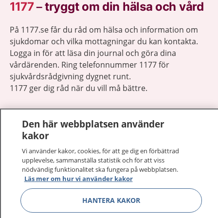
1177
–
tryggt om din hälsa och vård
På 1177.se får du råd om hälsa och information om
sjukdomar och vilka mottagningar du kan kontakta.
Logga in för att läsa din journal och göra dina
vårdärenden. Ring telefonnummer 1177 för
sjukvårdsrådgivning dygnet runt.
1177 ger dig råd när du vill må bättre.
Den här webbplatsen använder
kakor
Visa inn
Vi använder kakor, cookies, för att ge dig en förbättrad
1177 på flera språk
upplevelse, sammanställa statistik och för att viss
nödvändig funktionalitet ska fungera på webbplatsen.
Visa inn
Läs mer om hur vi använder kakor
Om 1177
HANTERA KAKOR
Visa inn
Kontakt