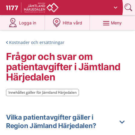
Du har valt region
Jämtland Härjedalen
.
Till startsidan för 1177
på 1177.se
på 1177.se
Meny
Logga in
Hitta vård
Kostnader och ersättningar
Frågor och svar om
patientavgifter i Jämtland
Härjedalen
Innehållet gäller för Jämtland Härjedalen
Innehållet gäller för Jämtland Härjedalen
Vilka patientavgifter gäller i
Region Jämland Härjedalen?