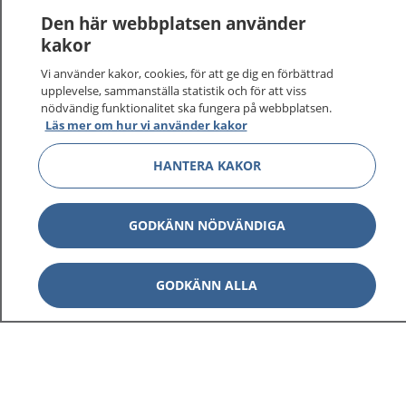
1177
–
tryggt om din hälsa och vård
Den här webbplatsen använder
kakor
På 1177.se får du råd om hälsa och information om
sjukdomar och vilka mottagningar du kan kontakta.
Vi använder kakor, cookies, för att ge dig en förbättrad
upplevelse, sammanställa statistik och för att viss
Logga in för att läsa din journal och göra dina
nödvändig funktionalitet ska fungera på webbplatsen.
vårdärenden. Ring telefonnummer 1177 för
Läs mer om hur vi använder kakor
sjukvårdsrådgivning dygnet runt.
1177 ger dig råd när du vill må bättre.
HANTERA KAKOR
GODKÄNN NÖDVÄNDIGA
Visa inn
1177 på flera språk
GODKÄNN ALLA
Visa inn
Om 1177
Visa inn
Kontakt