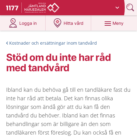
Du har valt region
Jämtland Härjedalen
.
Till startsidan för 1177
på 1177.se
på 1177.se
Meny
Logga in
Hitta vård
Kostnader och ersättningar inom tandvård
Stöd om du inte har råd
med tandvård
Ibland kan du behöva gå till en tandläkare fast du
inte har råd att betala. Det kan finnas olika
lösningar som ändå gör att du kan få den
tandvård du behöver. Ibland kan det finnas
behandlingar som är billigare än den som
tandläkaren först föreslog. Du kan också få en