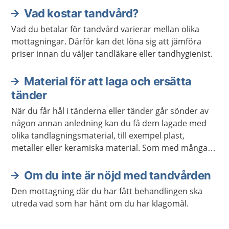
Vad kostar tandvård?
Vad du betalar för tandvård varierar mellan olika
mottagningar. Därför kan det löna sig att jämföra
priser innan du väljer tandläkare eller tandhygienist.
Material för att laga och ersätta
tänder
När du får hål i tänderna eller tänder går sönder av
någon annan anledning kan du få dem lagade med
olika tandlagningsmaterial, till exempel plast,
metaller eller keramiska material. Som med många
andra ämnen man kommer i kontakt med kan dessa
material ge allergiska reaktioner.
Om du inte är nöjd med tandvården
Den mottagning där du har fått behandlingen ska
utreda vad som har hänt om du har klagomål.