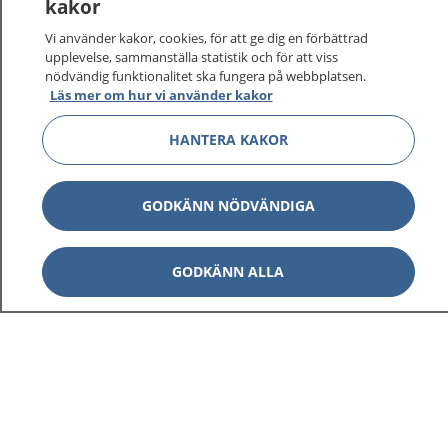
kakor
Vi använder kakor, cookies, för att ge dig en förbättrad
upplevelse, sammanställa statistik och för att viss
nödvändig funktionalitet ska fungera på webbplatsen.
Visa inn
Läs mer om hur vi använder kakor
1177 på flera språk
HANTERA KAKOR
Visa inn
Om 1177
Visa inn
Kontakt
GODKÄNN NÖDVÄNDIGA
GODKÄNN ALLA
Behandling av personuppgifter
Hantering av kakor
Inställningar för kakor