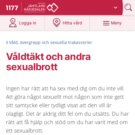
Du har valt region
Jämtland Härjedalen
.
Till startsidan för 1177
på 1177.se
på 1177.se
Meny
Logga in
Hitta vård
Våld, övergrepp och sexuella trakasserier
Våldtäkt och andra
sexualbrott
Ingen har rätt att ha sex med dig om du inte vill.
Att göra något sexuellt mot någon som inte gett
sitt samtycke eller tydligt visat att den vill är
olagligt. Det är aldrig ditt fel om du utsätts. Du har
rätt att få hjälp och stöd om du har varit med om
ett sexualbrott.