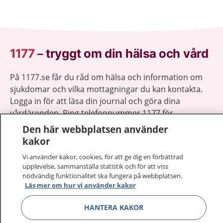
1177
–
tryggt om din hälsa och vård
På 1177.se får du råd om hälsa och information om
sjukdomar och vilka mottagningar du kan kontakta.
Logga in för att läsa din journal och göra dina
vårdärenden. Ring telefonnummer 1177 för
sjukvårdsrådgivning dygnet runt.
Den här webbplatsen använder
1177 ger dig råd när du vill må bättre.
kakor
Vi använder kakor, cookies, för att ge dig en förbättrad
upplevelse, sammanställa statistik och för att viss
nödvändig funktionalitet ska fungera på webbplatsen.
Läs mer om hur vi använder kakor
Visa inn
1177 på flera språk
HANTERA KAKOR