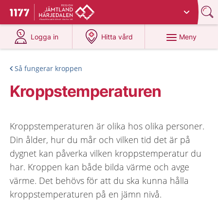
Du har valt region
Jämtland Härjedalen
.
Till startsidan för 1177
på 1177.se
på 1177.se
Meny
Logga in
Hitta vård
Så fungerar kroppen
Kroppstemperaturen
Kroppstemperaturen är olika hos olika personer.
Din ålder, hur du mår och vilken tid det är på
dygnet kan påverka vilken kroppstemperatur du
har. Kroppen kan både bilda värme och avge
värme. Det behövs för att du ska kunna hålla
kroppstemperaturen på en jämn nivå.