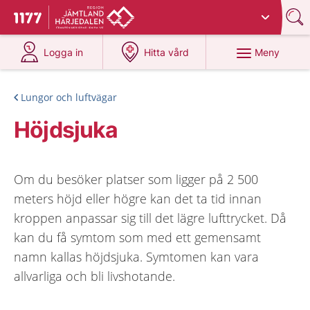
Du har valt region
Jämtland Härjedalen
.
Till startsidan för 1177
på 1177.se
på 1177.se
Meny
Logga in
Hitta vård
Lungor och luftvägar
Höjdsjuka
Om du besöker platser som ligger på 2 500
meters höjd eller högre kan det ta tid innan
kroppen anpassar sig till det lägre lufttrycket. Då
kan du få symtom som med ett gemensamt
namn kallas höjdsjuka. Symtomen kan vara
allvarliga och bli livshotande.