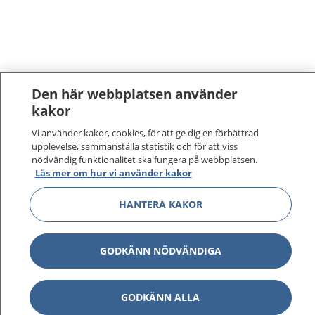
Den här webbplatsen använder
kakor
1177
–
tryggt om din hälsa och vård
Vi använder kakor, cookies, för att ge dig en förbättrad
upplevelse, sammanställa statistik och för att viss
nödvändig funktionalitet ska fungera på webbplatsen.
På 1177.se får du råd om hälsa och information om
Läs mer om hur vi använder kakor
sjukdomar och vilka mottagningar du kan kontakta.
Logga in för att läsa din journal och göra dina
HANTERA KAKOR
vårdärenden. Ring telefonnummer 1177 för
sjukvårdsrådgivning dygnet runt.
1177 ger dig råd när du vill må bättre.
GODKÄNN NÖDVÄNDIGA
GODKÄNN ALLA