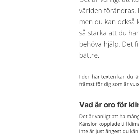
världen förändras. 
men du kan också k
så starka att du ha
behöva hjälp. Det f
bättre.
I den här texten kan du l
främst för dig som är vu
Vad är oro för kl
Det är vanligt att ha mång
Känslor kopplade till kli
inte är just ångest du kä