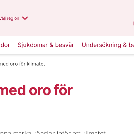
Du har valt region
Välj
en annan
region
Jämtland Härjedalen
.
ador
Sjukdomar & besvär
Undersökning & b
 med oro för klimatet
 med oro för
änna starka känslor inför att klimatet i