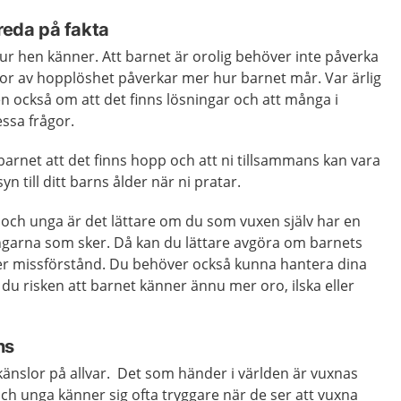
 reda på fakta
r hen känner. Att barnet är orolig behöver inte påverka
or av hopplöshet påverkar mer hur barnet mår. Var ärlig
n också om att det finns lösningar och att många i
ssa frågor.
r barnet att det finns hopp och att ni tillsammans kan vara
n till ditt barns ålder när ni pratar.
 och unga är det lättare om du som vuxen själv har en
garna som sker. Då kan du lättare avgöra om barnets
ller missförstånd. Du behöver också kunna hantera dina
du risken att barnet känner ännu mer oro, ilska eller
ns
s känslor på allvar. Det som händer i världen är vuxnas
och unga känner sig ofta tryggare när de ser att vuxna