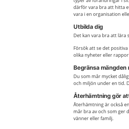
typer av förändringar i si
därför vara bra att hit
vara i en organisation ell
Utbilda dig
Det kan vara bra att lära
Försök att se det positiv
olika nyheter eller rappo
Begränsa mängden 
Du som mår mycket dålig
och miljön under en tid.
Återhämtning gör at
Återhämtning är också en 
mår bra av och som ger di
vänner eller familj.