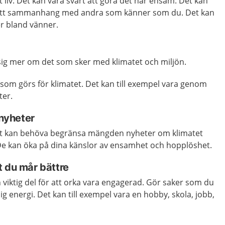
tt liv. Det kan vara svårt att göra det här ensam. Det kan
ta ett sammanhang med andra som känner som du. Det kan
er bland vänner.
 sig mer om det som sker med klimatet och miljön.
a som görs för klimatet. Det kan till exempel vara genom
rter.
nyheter
t kan behöva begränsa mängden nyheter om klimatet
 De kan öka på dina känslor av ensamhet och hopplöshet.
t du mår bättre
viktig del för att orka vara engagerad. Gör saker som du
g energi. Det kan till exempel vara en hobby, skola, jobb,