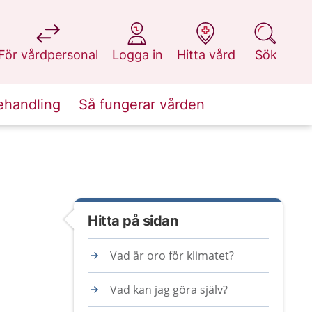
på 1177.se
på 1177.se
på 1177.se
på 1177.se
För vårdpersonal
Logga in
Hitta vård
Sök
ehandling
Så fungerar vården
Hitta på sidan
Vad är oro för klimatet?
Vad kan jag göra själv?