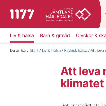
Till startsidan för 1177
Liv & hälsa
Barn & gravid
Olyckor & sk
Du är här:
Start
Liv & hälsa
Psykisk hälsa
Att leva
Att leva
klimatet
Det är vanligt att k