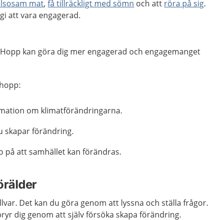
älsosam mat
,
få tillräckligt med sömn
och att
röra på sig
.
rgi att vara engagerad.
t. Hopp kan göra dig mer engagerad och engagemanget
 hopp:
ormation om klimatförändringarna.
u skapar förändring.
o på att samhället kan förändras.
örälder
llvar. Det kan du göra genom att lyssna och ställa frågor.
bryr dig genom att själv försöka skapa förändring.