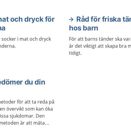
at och dryck för
Råd för friska t
na
hos barn
 socker i mat och dryck
För att barns tänder ska var
nderna.
är det viktigt att skapa bra
tidigt.
edömer du din
etoder för att ta reda på
en övervikt som kan öka
 vissa sjukdomar. Den
 metoden är att mäta
t.