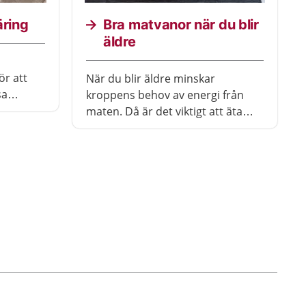
äring
Bra matvanor när du blir
äldre
ör att
När du blir äldre minskar
sa
kroppens behov av energi från
er, fett,
maten. Då är det viktigt att äta
rätt för att få i sig tillräckligt med
näring. I den här texten får du råd
r.
om hur du kan äta varierad och
näringsrik mat för att må bra.