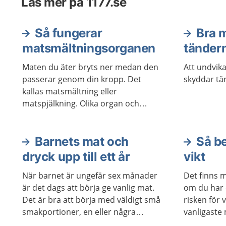
Läs mer på 1177.se
Så fungerar
Bra m
matsmältningsorganen
tänder
Maten du äter bryts ner medan den
Att undvika
passerar genom din kropp. Det
skyddar tä
kallas matsmältning eller
matspjälkning. Olika organ och
körtlar hjälper till med
matsmältningen. Maten behöver
brytas ner för att kroppen ska kunna
Barnets mat och
Så b
ta upp näringen som maten
dryck upp till ett år
vikt
innehåller.
När barnet är ungefär sex månader
Det finns m
är det dags att börja ge vanlig mat.
om du har 
Det är bra att börja med väldigt små
risken för
smakportioner, en eller några
vanligaste
teskedar. Barnet behöver träna på
midjemåtte