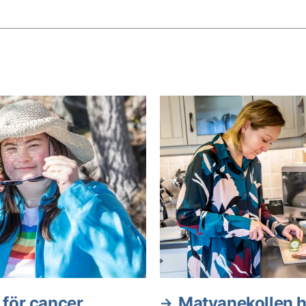
 för cancer
Matvanekollen 