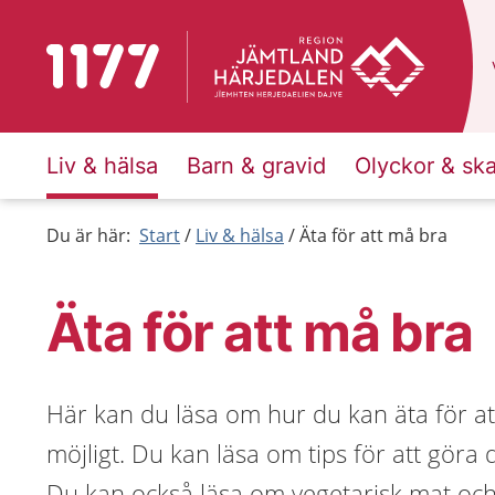
Till startsidan för 1177
Liv & hälsa
Barn & gravid
Olyckor & sk
Du är här:
Start
Liv & hälsa
Äta för att må bra
Äta för att må bra
Här kan du läsa om hur du kan äta för a
möjligt. Du kan läsa om tips för att gö
Du kan också läsa om vegetarisk mat och