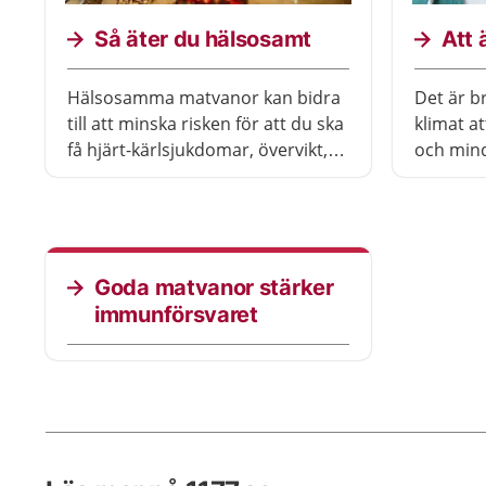
Så äter du hälsosamt
Att 
Hälsosamma matvanor kan bidra
Det är b
till att minska risken för att du ska
klimat a
få hjärt-kärlsjukdomar, övervikt,
och mind
typ 2-diabetes och cancer. Du
baljväxt
behöver inte förändra dina
rapsolja 
matvanor helt och hållet i ett enda
närings
steg. Kom ihåg att varje liten
att äta k
förändring kan göra stor skillnad.
Goda matvanor stärker
immunförsvaret