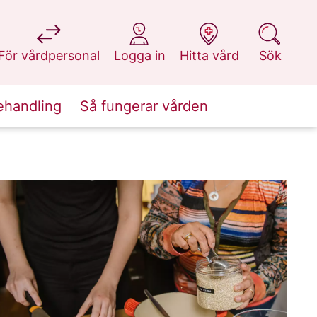
på 1177.se
på 1177.se
på 1177.se
på 1177.se
För vårdpersonal
Logga in
Hitta vård
Sök
ehandling
Så fungerar vården