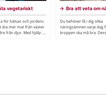
äta vegetariskt
Bra att veta om n
ra för hälsan och jordens
Du behöver få i dig olika
tt äta mer mat från växter
näringsämnen varje dag f
re från djur. Med hjälp av
kroppen ska må bra. Des
er, fullkornsprodukter och
näringsämnen är kolhydrat
kan du få i dig de
proteiner, vitaminer och
ämnen du behöver utan
mineraler. Genom att äta varierat
ött och fisk.
får du i dig det du behöve