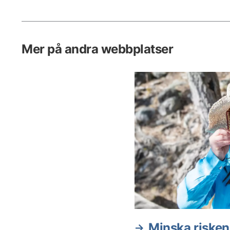
att äta för att vänja sig vid olika
smaker och för att lära sig att tugga.
Mer på andra webbplatser
Minska risken