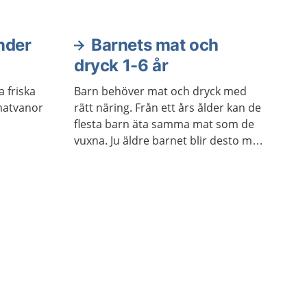
änder
Barnets mat och
dryck 1-6 år
a friska
Barn behöver mat och dryck med
 matvanor
rätt näring. Från ett års ålder kan de
flesta barn äta samma mat som de
vuxna. Ju äldre barnet blir desto mer
lär hen sig att tycka om olika smaker
och att umgås kring mat.