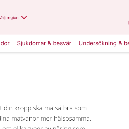
Du har valt region
Välj
en annan
region
Jämtland Härjedalen
.
ador
Sjukdomar & besvär
Undersökning & b
tt din kropp ska må så bra som
ra dina matvanor mer hälsosamma.
 om olika typer av näring som