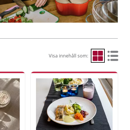
Visa innehåll som:
Visa som rutnät
Visa som 