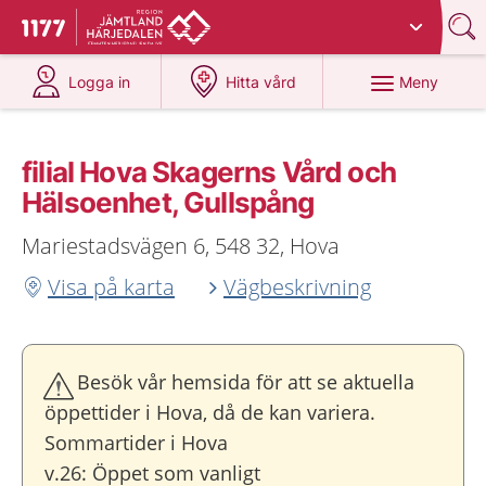
Du har valt region
Jämtland Härjedalen
.
Till startsidan för 1177
på 1177.se
på 1177.se
Meny
Logga in
Hitta vård
filial Hova Skagerns Vård och
Hälsoenhet, Gullspång
Mariestadsvägen 6, 548 32, Hova
Visa på karta
Vägbeskrivning
Besök vår hemsida för att se aktuella
öppettider i Hova, då de kan variera.
Sommartider i Hova
v.26: Öppet som vanligt