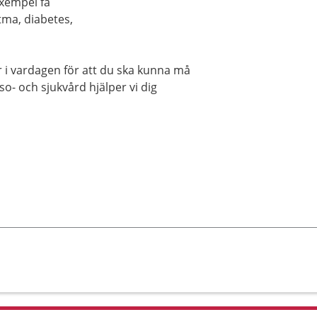
exempel få
tma, diabetes,
r i vardagen för att du ska kunna må
o- och sjukvård hjälper vi dig