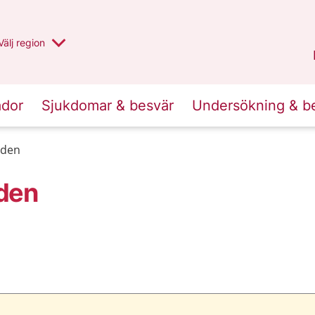
Du har valt region
Välj
en annan
region
Jämtland Härjedalen
.
ador
Sjukdomar & besvär
Undersökning & b
rden
den