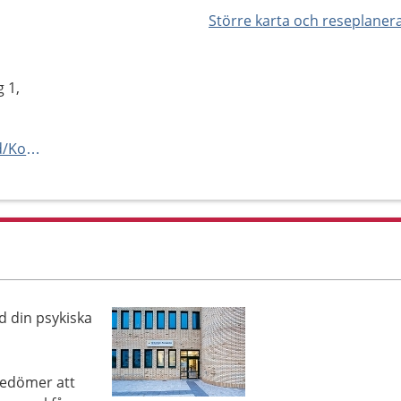
Större karta och reseplaner
 1,
https://www.1177.se/Hitta-vard/Kontakt/?hsaid=SE162321000255-O11105
d din psykiska
bedömer att