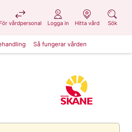
på 1177.se
på 1177.se
på 1177.se
på 1177.se
För vårdpersonal
Logga in
Hitta vård
Sök
ehandling
Så fungerar vården