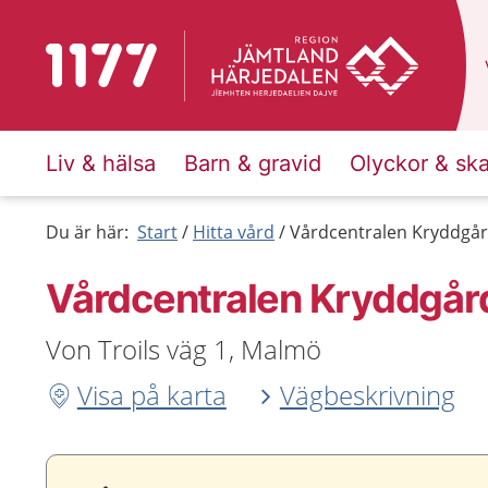
Till startsidan för 1177
Liv & hälsa
Barn & gravid
Olyckor & sk
Du är här:
Start
Hitta vård
Vårdcentralen Kryddgå
Vårdcentralen Kryddgår
Von Troils väg 1, Malmö
Visa på karta
Vägbeskrivning