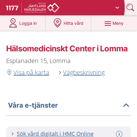
Du har valt region
Jämtland Härjedalen
.
Till startsidan för 1177
på 1177.se
på 1177.se
Meny
Logga in
Hitta vård
Hälsomedicinskt Center i Lomma
Esplanaden 15, Lomma
Visa på karta
Vägbeskrivning
Våra e-tjänster
Sök vård digitalt i HMC Online