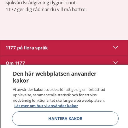
sjukvårdsrådgivning dygnet runt.
1177 ger dig råd när du vill må bättre.
Visa inn
1177 på flera språk
Visa inn
Om 1177
Den här webbplatsen använder
Visa inn
Kontakt
kakor
Vi använder kakor, cookies, för att ge dig en förbättrad
upplevelse, sammanställa statistik och för att viss
Behandling av personuppgifter
nödvändig funktionalitet ska fungera på webbplatsen.
Läs mer om hur vi använder kakor
Hantering av kakor
HANTERA KAKOR