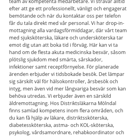
team av kompetenta medarbetare. Vi strävar alltid
efter att ge ett professionellt, vänligt och engagerat
bemötande och när du kontaktar oss per telefon
får du tala direkt med vår personal. Vi har drop-in-
mottagning alla vardagsförmiddagar, där vårt team
med sjuksköterska, läkare och undersköterska tar
emot dig utan att boka tid i förväg. Här kan vi ta
hand om de flesta akuta medicinska besvär, såsom
plötslig sjukdom med smärta, sårskador,
infektioner samt receptförnyelse. För planerade
ärenden erbjuder vi tidsbokade besök. Det lämpar
sig särskilt väl för hälsokontroller, årsbesök och
intyg, men även vid mer långvariga besvär som kan
behöva utredas. Vi erbjuder även en särskild
äldremottagning. Hos Distriktsläkarna Mölndal
finns samlad kompetens inom flera områden, och
du kan få hjälp av läkare, distriktssköterska,
diabetessköterska, astma- och KOL-sköterska,
psykolog, vårdsamordnare, rehabkoordinator och