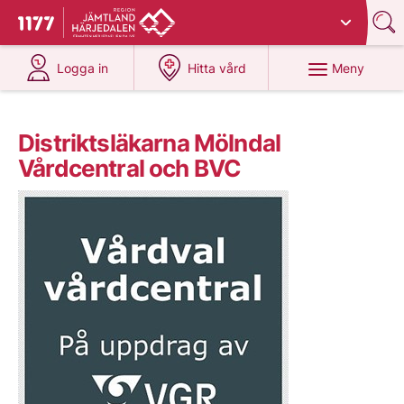
Du har valt region
Jämtland Härjedalen
.
Till startsidan för 1177
på 1177.se
på 1177.se
Meny
Logga in
Hitta vård
Distriktsläkarna Mölndal
Vårdcentral och BVC