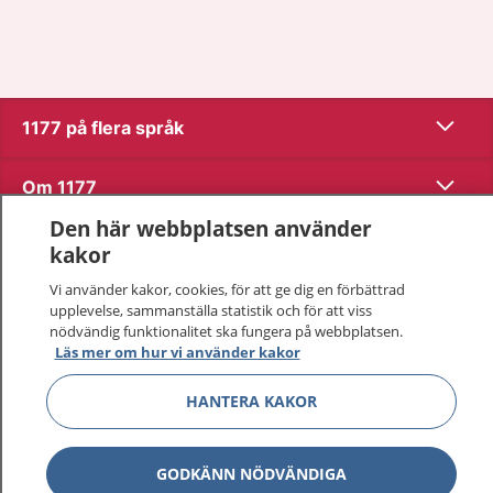
Visa inn
1177 på flera språk
Visa inn
Om 1177
Den här webbplatsen använder
Visa inn
Kontakt
kakor
Vi använder kakor, cookies, för att ge dig en förbättrad
upplevelse, sammanställa statistik och för att viss
Behandling av personuppgifter
nödvändig funktionalitet ska fungera på webbplatsen.
Läs mer om hur vi använder kakor
Hantering av kakor
HANTERA KAKOR
Inställningar för kakor
GODKÄNN NÖDVÄNDIGA