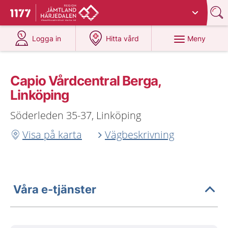
Du har valt region
Jämtland Härjedalen
.
Till startsidan för 1177
på 1177.se
på 1177.se
Meny
Logga in
Hitta vård
Capio Vårdcentral Berga,
Linköping
Söderleden 35-37, Linköping
Visa på karta
Vägbeskrivning
Våra e-tjänster