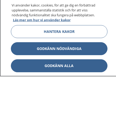
På 1177.se får du råd om hälsa och information om
Vi använder kakor, cookies, för att ge dig en förbättrad
sjukdomar och vilka mottagningar du kan kontakta.
upplevelse, sammanställa statistik och för att viss
Logga in för att läsa din journal och göra dina
nödvändig funktionalitet ska fungera på webbplatsen.
Läs mer om hur vi använder kakor
vårdärenden. Ring telefonnummer 1177 för
sjukvårdsrådgivning dygnet runt.
HANTERA KAKOR
1177 ger dig råd när du vill må bättre.
GODKÄNN NÖDVÄNDIGA
GODKÄNN ALLA
Visa inn
1177 på flera språk
Visa inn
Om 1177
Visa inn
Kontakt
Behandling av personuppgifter