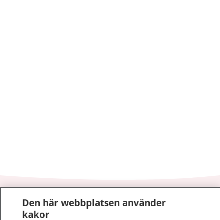
1177
–
tryggt om din hälsa och vård
Den här webbplatsen använder
kakor