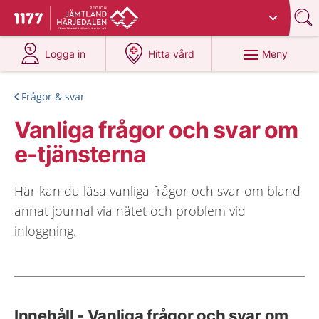
Du har valt region
Jämtland Härjedalen
.
Till startsidan för 1177
på 1177.se
på 1177.se
Meny
Logga in
Hitta vård
Frågor & svar
Vanliga frågor och svar om
e-tjänsterna
Här kan du läsa vanliga frågor och svar om bland
annat journal via nätet och problem vid
inloggning.
Innehåll - Vanliga frågor och svar om