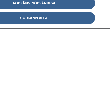
GODKÄNN NÖDVÄNDIGA
GODKÄNN ALLA
Om 1177
Kontakt
E-tjänster
Press
Aktuellt
Digital tillgänglighet
Inställningar för kakor
av personuppgifter
Hantering av kakor