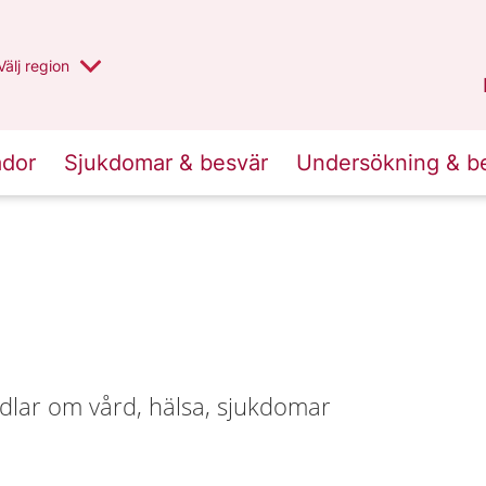
Du har valt region
Välj
en annan
region
Jämtland Härjedalen
.
ador
Sjukdomar & besvär
Undersökning & b
dlar om vård, hälsa, sjukdomar