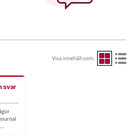
Visa innehåll som:
Visa som rutnät
Visa som 
h svar
rågor
journal