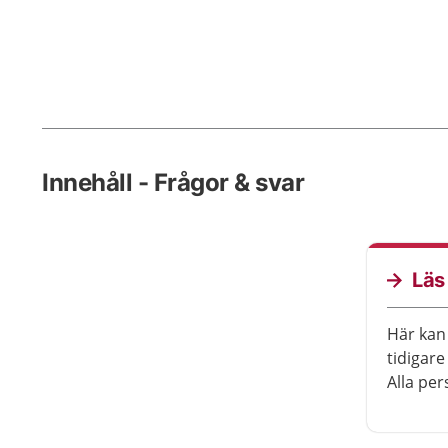
Innehåll - Frågor & svar
Läs
Här kan 
tidigare
Alla per
frågorn
som stäl