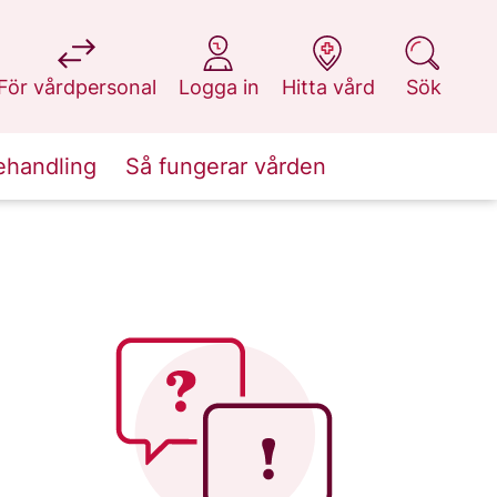
på 1177.se
på 1177.se
på 1177.se
på 1177.se
För vårdpersonal
Logga in
Hitta vård
Sök
ehandling
Så fungerar vården