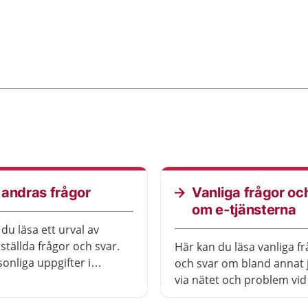
 andras frågor
Vanliga frågor oc
om e-tjänsterna
du läsa ett urval av
 ställda frågor och svar.
Här kan du läsa vanliga f
sonliga uppgifter i
och svar om bland annat 
a är borttagna så att den
via nätet och problem vid
lt frågan inte ska kunna
inloggning.