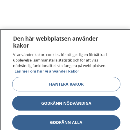
Den här webbplatsen använder
kakor
1177
–
tryggt om din hälsa och vård
Vi använder kakor, cookies, för att ge dig en förbättrad
upplevelse, sammanställa statistik och för att viss
nödvändig funktionalitet ska fungera på webbplatsen.
På 1177.se får du råd om hälsa och information om
Läs mer om hur vi använder kakor
sjukdomar och vilka mottagningar du kan kontakta.
Logga in för att läsa din journal och göra dina
HANTERA KAKOR
vårdärenden. Ring telefonnummer 1177 för
sjukvårdsrådgivning dygnet runt.
1177 ger dig råd när du vill må bättre.
GODKÄNN NÖDVÄNDIGA
GODKÄNN ALLA