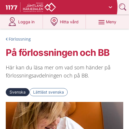
Du har valt region
Jämtland Härjedalen
.
Till startsidan för 1177
på 1177.se
på 1177.se
Meny
Logga in
Hitta vård
Förlossning
På förlossningen och BB
Här kan du läsa mer om vad som händer på
förlossningsavdelningen och på BB.
Svenska
Lättläst svenska