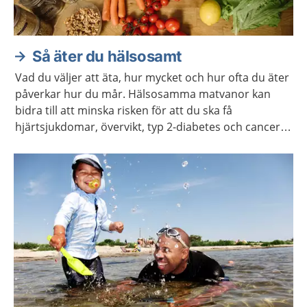
Så äter du hälsosamt
Vad du väljer att äta, hur mycket och hur ofta du äter
påverkar hur du mår. Hälsosamma matvanor kan
bidra till att minska risken för att du ska få
hjärtsjukdomar, övervikt, typ 2-diabetes och cancer.
Du behöver inte förändra dina matvanor helt och
hållet i ett enda steg. Kom ihåg att varje liten
förändring kan göra stor skillnad.