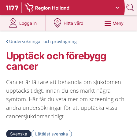
Du har valt region
Halland
.
Till startsidan för 1177
på 1177.se
på 1177.se
Meny
Logga in
Hitta vård
Undersökningar och provtagning
Upptäck och förebygg
cancer
Cancer är lättare att behandla om sjukdomen
upptäcks tidigt, innan du ens märkt några
symtom. Här får du veta mer om screening och
andra undersökningar för att upptäcka vissa
cancersjukdomar tidigt.
Svenska
Lättläst svenska