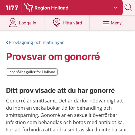
Du har valt region
Halland
.
Till startsidan för 1177
på 1177.se
på 1177.se
Meny
Logga in
Hitta vård
Provtagning och mätningar
Provsvar om gonorré
Innehållet gäller för Halland
Innehållet gäller för Halland
Ditt prov visade att du har gonorré
Gonorré är smittsamt. Det är därför nödvändigt att
du inom en vecka bokar tid för behandling och
smittspårning. Gonorré är en sexuellt överförbar
infektion som behandlas och botas med antibiotika.
För att förhindra att andra smittas ska du inte ha sex