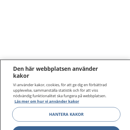
Den här webbplatsen använder
kakor
1177
–
tryggt om din hälsa och vård
Vi använder kakor, cookies, för att ge dig en förbättrad
upplevelse, sammanställa statistik och för att viss
På 1177.se får du råd om hälsa och information om
nödvändig funktionalitet ska fungera på webbplatsen.
sjukdomar och vilka mottagningar du kan kontakta.
Läs mer om hur vi använder kakor
Logga in för att läsa din journal och göra dina
vårdärenden. Ring telefonnummer 1177 för
HANTERA KAKOR
sjukvårdsrådgivning dygnet runt.
1177 ger dig råd när du vill må bättre.