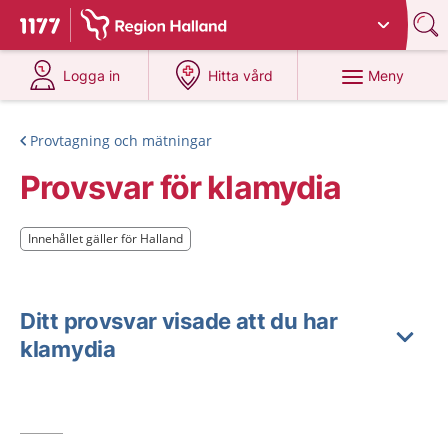
Du har valt region
Halland
.
Till startsidan för 1177
på 1177.se
på 1177.se
Meny
Logga in
Hitta vård
Provtagning och mätningar
Provsvar för klamydia
Innehållet gäller för Halland
Innehållet gäller för Halland
Ditt provsvar visade att du har
klamydia