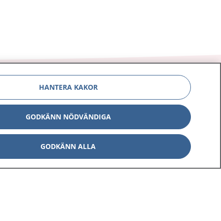
HANTERA KAKOR
GODKÄNN NÖDVÄNDIGA
Om 1177
Kontakt
E-tjänster
Press
GODKÄNN ALLA
Aktuellt
Digital tillgänglighet