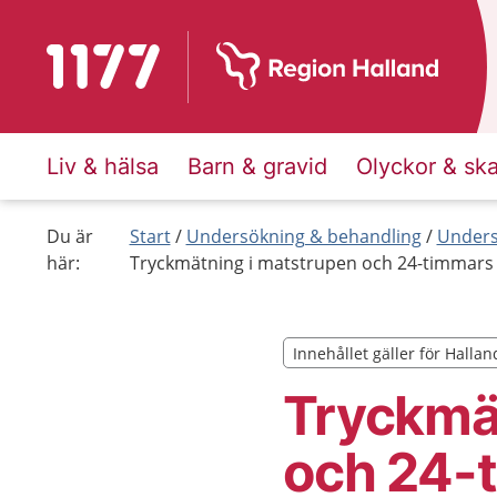
Till startsidan för 1177
Liv & hälsa
Barn & gravid
Olyckor & sk
Du är
Start
Undersökning & behandling
Unders
här:
Tryckmätning i matstrupen och 24-timmars 
Innehållet gäller för Hallan
Innehållet gäller för Hallan
Tryckmä
och 24-