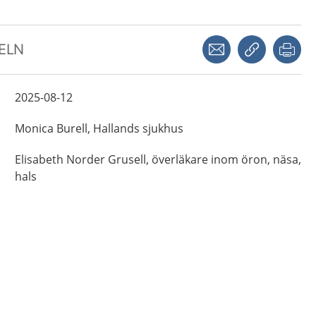
Dela via mejl
Kopiera län
Skr
KELN
2025-08-12
Monica
Burell,
Hallands sjukhus
Elisabeth
Norder Grusell,
överläkare inom öron, näsa,
hals