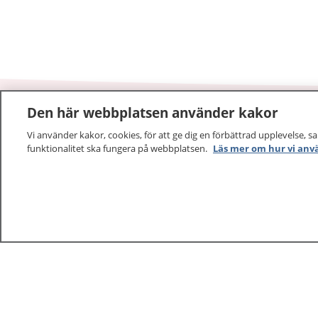
Den här webbplatsen använder kakor
1177
–
tryggt om din hälsa och vård
Vi använder kakor, cookies, för att ge dig en förbättrad upplevelse, s
funktionalitet ska fungera på webbplatsen.
Läs mer om hur vi anv
På 1177.se får du råd om hälsa och information om 
vilka mottagningar du kan kontakta. Logga in för att lä
och göra dina vårdärenden. Ring telefonnummer 1177
sjukvårdsrådgivning dygnet runt.
1177 ger dig råd när du vill må bättre.