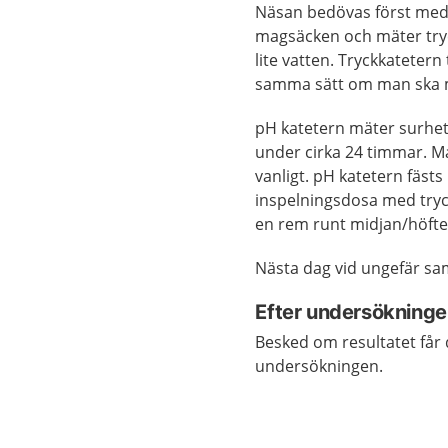
Näsan bedövas först med li
magsäcken och mäter tr
lite vatten. Tryckkateter
samma sätt om man ska m
pH katetern mäter surhet
under cirka 24 timmar. M
vanligt. pH katetern fästs
inspelningsdosa med try
en rem runt midjan/höfte
Nästa dag vid ungefär sa
Efter undersökning
Besked om resultatet får d
undersökningen.