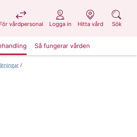
på 1177.se
på 1177.se
på 1177.se
på 1177.se
För vårdpersonal
Logga in
Hitta vård
Sök
ehandling
Så fungerar vården
ätningar