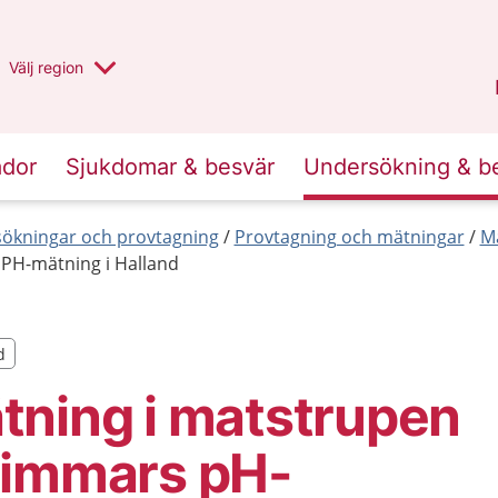
Du har valt region
Välj
en annan
region
Halland
.
ador
Sjukdomar & besvär
Undersökning & b
ökningar och provtagning
Provtagning och mätningar
M
PH-mätning i Halland
d
d
tning i matstrupen
timmars pH-