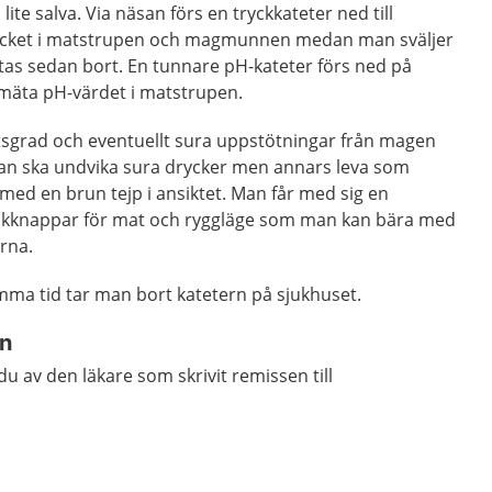
te salva. Via näsan förs en tryckkateter ned till
ycket i matstrupen och magmunnen medan man sväljer
n tas sedan bort. En tunnare pH-kateter förs ned på
äta pH-värdet i matstrupen.
sgrad och eventuellt sura uppstötningar från magen
an ska undvika sura drycker men annars leva som
 med en brun tejp i ansiktet. Man får med sig en
ckknappar för mat och ryggläge som man kan bära med
rna.
mma tid tar man bort katetern på sjukhuset.
en
u av den läkare som skrivit remissen till