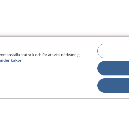
ammanställa statistik och för att viss nödvändig
änder kakor
sjukdomar och
Other languages
sa din journal
Lättläst svenska
 för