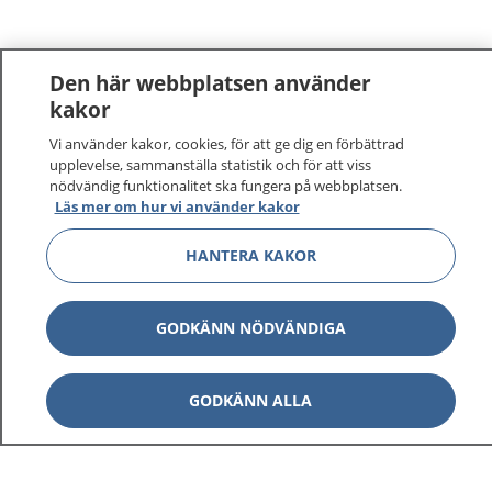
Den här webbplatsen använder
kakor
Vi använder kakor, cookies, för att ge dig en förbättrad
1177
–
tryggt om din hälsa och vård
upplevelse, sammanställa statistik och för att viss
nödvändig funktionalitet ska fungera på webbplatsen.
På 1177.se får du råd om hälsa och information om
Läs mer om hur vi använder kakor
sjukdomar och vilka mottagningar du kan kontakta.
HANTERA KAKOR
Logga in för att läsa din journal och göra dina
vårdärenden. Ring telefonnummer 1177 för
sjukvårdsrådgivning dygnet runt.
GODKÄNN NÖDVÄNDIGA
1177 ger dig råd när du vill må bättre.
GODKÄNN ALLA
Visa inn
1177 på flera språk