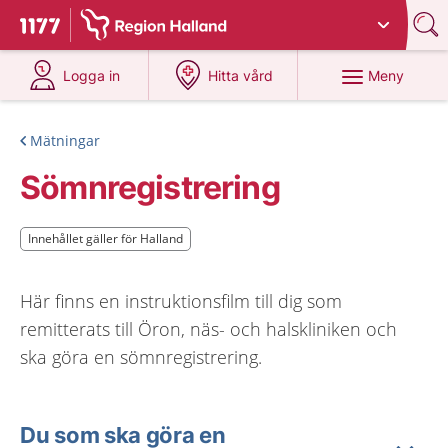
Du har valt region
Halland
.
Till startsidan för 1177
på 1177.se
på 1177.se
Meny
Logga in
Hitta vård
Mätningar
Sömnregistrering
Innehållet gäller för Halland
Innehållet gäller för Halland
Här finns en instruktionsfilm till dig som
remitterats till Öron, näs- och halskliniken och
ska göra en sömnregistrering.
Du som ska göra en