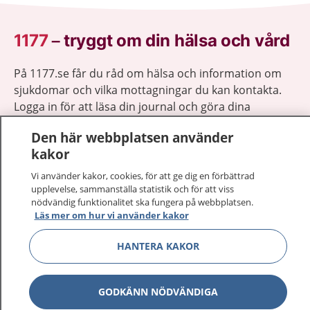
1177
–
tryggt om din hälsa och vård
På 1177.se får du råd om hälsa och information om
sjukdomar och vilka mottagningar du kan kontakta.
Logga in för att läsa din journal och göra dina
vårdärenden. Ring telefonnummer 1177 för
Den här webbplatsen använder
sjukvårdsrådgivning dygnet runt.
kakor
1177 ger dig råd när du vill må bättre.
Vi använder kakor, cookies, för att ge dig en förbättrad
upplevelse, sammanställa statistik och för att viss
nödvändig funktionalitet ska fungera på webbplatsen.
Läs mer om hur vi använder kakor
Visa inn
HANTERA KAKOR
1177 på flera språk
Visa inn
Om 1177
GODKÄNN NÖDVÄNDIGA