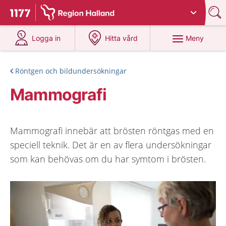
Du har valt region
Halland
.
Till startsidan för 1177
på 1177.se
på 1177.se
Meny
Logga in
Hitta vård
Röntgen och bildundersökningar
Mammografi
Mammografi innebär att brösten röntgas med en
speciell teknik. Det är en av flera undersökningar
som kan behövas om du har symtom i brösten.