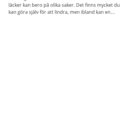
läcker kan bero på olika saker. Det finns mycket du
kan göra själv för att lindra, men ibland kan en
behandling eller en operation behövas. Att ha
avföringsinkontinens är vanligare än vad många
tror.