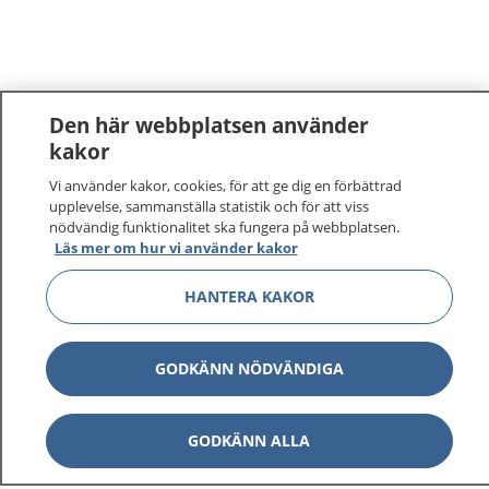
Den här webbplatsen använder
kakor
Vi använder kakor, cookies, för att ge dig en förbättrad
upplevelse, sammanställa statistik och för att viss
nödvändig funktionalitet ska fungera på webbplatsen.
Läs mer om hur vi använder kakor
1177
–
tryggt om din hälsa och vård
HANTERA KAKOR
På 1177.se får du råd om hälsa och information om
sjukdomar och vilka mottagningar du kan kontakta.
GODKÄNN NÖDVÄNDIGA
Logga in för att läsa din journal och göra dina
vårdärenden. Ring telefonnummer 1177 för
GODKÄNN ALLA
sjukvårdsrådgivning dygnet runt.
1177 ger dig råd när du vill må bättre.