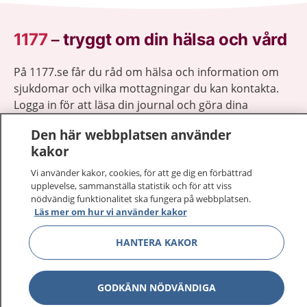
1177
–
tryggt om din hälsa och vård
På 1177.se får du råd om hälsa och information om
sjukdomar och vilka mottagningar du kan kontakta.
Logga in för att läsa din journal och göra dina
vårdärenden. Ring telefonnummer 1177 för
Den här webbplatsen använder
sjukvårdsrådgivning dygnet runt.
kakor
1177 ger dig råd när du vill må bättre.
Vi använder kakor, cookies, för att ge dig en förbättrad
upplevelse, sammanställa statistik och för att viss
nödvändig funktionalitet ska fungera på webbplatsen.
Läs mer om hur vi använder kakor
Visa inn
HANTERA KAKOR
1177 på flera språk
Visa inn
Om 1177
GODKÄNN NÖDVÄNDIGA