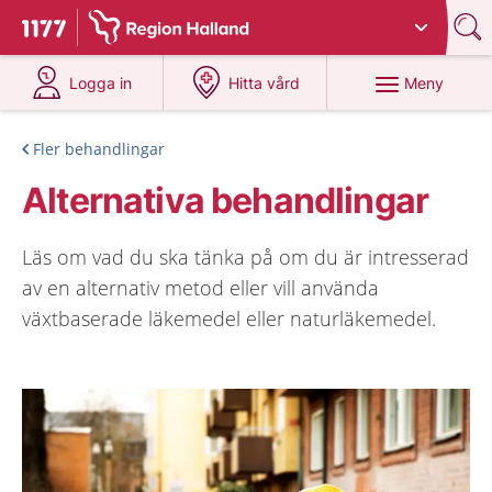
Du har valt region
Halland
.
Till startsidan för 1177
på 1177.se
på 1177.se
Meny
Logga in
Hitta vård
Fler behandlingar
Alternativa behandlingar
Läs om vad du ska tänka på om du är intresserad
av en alternativ metod eller vill använda
växtbaserade läkemedel eller naturläkemedel.