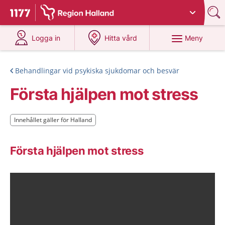
Du har valt region
Halland
.
Till startsidan för 1177
på 1177.se
på 1177.se
Meny
Logga in
Hitta vård
Behandlingar vid psykiska sjukdomar och besvär
Första hjälpen mot stress
Innehållet gäller för Halland
Innehållet gäller för Halland
Första hjälpen mot stress