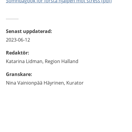
Sömndagbok för första hjälpen mot stress (pdf)
Senast uppdaterad
:
2023-06-12
Redaktör
:
Katarina
Lidman,
Region Halland
Granskare
:
Nina
Vainionpää Häyrinen,
Kurator