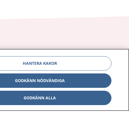
Om 1177
Kontakt
HANTERA KAKOR
E-tjänster
Press
Aktuellt
Digital tillgänglighet
GODKÄNN NÖDVÄNDIGA
GODKÄNN ALLA