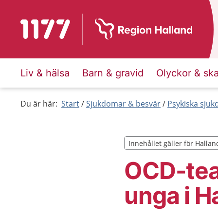
Till startsidan för 1177
Liv & hälsa
Barn & gravid
Olyckor & sk
Du är här:
Start
Sjukdomar & besvär
Psykiska sju
Innehållet gäller för Hallan
Innehållet gäller för Hallan
OCD-tea
unga i H