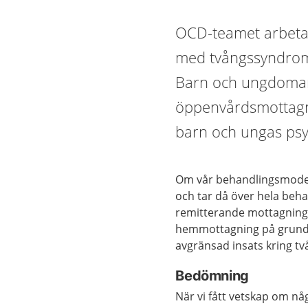
OCD-teamet arbeta
med tvångssyndrom 
Barn och ungdomar 
öppenvårdsmottagni
barn och ungas psyk
Om vår behandlingsmodell
och tar då över hela be
remitterande mottagning.
hemmottagning på grund a
avgränsad insats kring t
Bedömning
När vi fått vetskap om nå