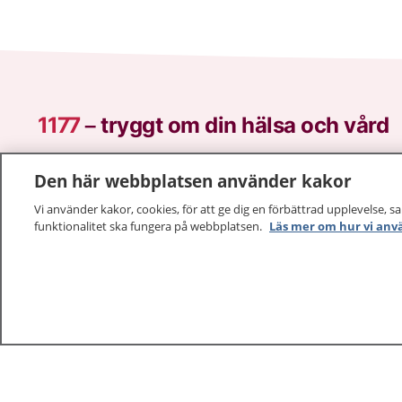
1177
–
tryggt om din hälsa och vård
På 1177.se får du råd om hälsa och information om 
Den här webbplatsen använder kakor
vilka mottagningar du kan kontakta. Logga in för att lä
Vi använder kakor, cookies, för att ge dig en förbättrad upplevelse, s
och göra dina vårdärenden. Ring telefonnummer 1177
funktionalitet ska fungera på webbplatsen.
Läs mer om hur vi anv
sjukvårdsrådgivning dygnet runt.
1177 ger dig råd när du vill må bättre.