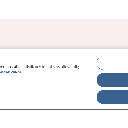
sjukdomar och
Other languages
sa din journal
Lättläst svenska
ammanställa statistik och för att viss nödvändig
 för
änder kakor