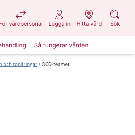
på 1177.se
på 1177.se
på 1177.se
på 1177.se
För vårdpersonal
Logga in
Hitta vård
Sök
ehandling
Så fungerar vården
 och tonåringar
OCD-teamet