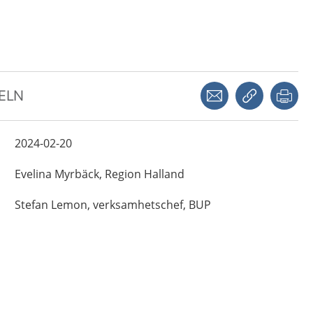
Dela via mejl
Kopiera län
Skr
KELN
2024-02-20
Evelina
Myrbäck,
Region Halland
Stefan
Lemon,
verksamhetschef,
BUP