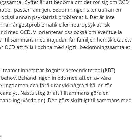
ingssamtal. Syftet är att bedöma om det rör sig om OCD
dell passar familjen. Bedömningen sker utifrån en
 också annan psykiatrisk problematik. Det är inte
annan ångestproblematik eller neuropsykiatrisk
and med OCD. Vi orienterar oss också om eventuella
liv. Tillsammans med inbjudan får familjen hemskickat ett
r OCD att fylla i och ta med sig till bedömningssamtalet.
i teamet innefattar kognitiv beteendeterapi (KBT).
 behov. Behandlingen inleds med att en av våra
/ungdomen och föräldrar vid några tillfällen för
eanalys. Nästa steg är att tillsammans göra en
dling (vårdplan). Den görs skriftligt tillsammans med
r