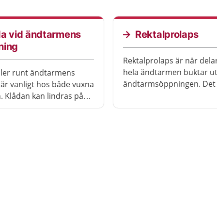
behövas. Att ha
d och få annan
avföringsinkontinens är v
ng.
än vad många tror.
da vid ändtarmens
Rektalprolaps
ning
Rektalprolaps är när delar
hela ändtarmen buktar ut
eller runt ändtarmens
ändtarmsöppningen. Det 
är vanligt hos både vuxna
skadligt men kan kännas
. Klådan kan lindras på
obehagligt. Du kan bli opererad
tt beroende på vad det är
om du har mycket besvär
kar den.