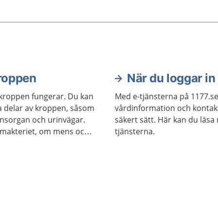
kroppen
När du loggar in
kroppen fungerar. Du kan
Med e-tjänsterna på 1177.se
ka delar av kroppen, såsom
vårdinformation och kontak
könsorgan och urinvägar.
säkert sätt. Här kan du läsa
imakteriet, om mens och
tjänsterna.