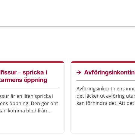
fissur – spricka i
Avföringsinkonti
tarmens öppning
Avföringsinkontinens inne
det läcker ut avföring uta
ssur är en liten spricka i
kan förhindra det. Att det
ens öppning. Den gör ont
kan bero på olika saker. D
kan komma blod från
mycket du kan göra själv f
 när du bajsar. Du kan
lindra, men ibland kan en
receptfria smärtstillande
behandling eller en opera
l. Ibland kan du behöva