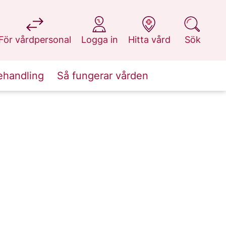
på 1177.se
på 1177.se
på 1177.se
på 1177.se
För vårdpersonal
Logga in
Hitta vård
Sök
ehandling
Så fungerar vården