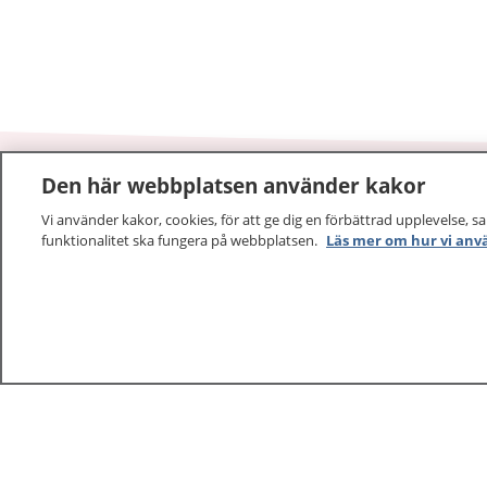
Den här webbplatsen använder kakor
1177
–
tryggt om din hälsa och vård
Vi använder kakor, cookies, för att ge dig en förbättrad upplevelse, s
funktionalitet ska fungera på webbplatsen.
Läs mer om hur vi anv
På 1177.se får du råd om hälsa och information om 
vilka mottagningar du kan kontakta. Logga in för att lä
och göra dina vårdärenden. Ring telefonnummer 1177
sjukvårdsrådgivning dygnet runt.
1177 ger dig råd när du vill må bättre.