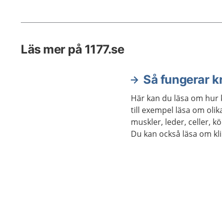
natten. Behandlingen består av
läkemedel och att vara noggrann
med hygienen. Springmask är
vanligast hos barn, men även
Läs mer på 1177.se
vuxna kan få det.
Så fungerar 
Här kan du läsa om hur 
till exempel läsa om oli
muskler, leder, celler, 
Du kan också läsa om kl
om hur kroppen åldras.