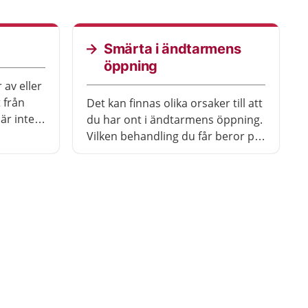
fistel. För att bli av med bölden
anligare
eller fisteln behövs oftast en
operation.
Smärta i ändtarmens
öppning
 av eller
 från
Det kan finnas olika orsaker till att
är inte
du har ont i ändtarmens öppning.
Vilken behandling du får beror på
vad det är som gör att du har ont.
.