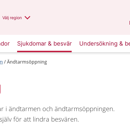
Du har valt region
Välj
en annan
region
Halland
.
ador
Sjukdomar & besvär
Undersökning & b
rm
Ändtarmsöppning
g
ar i ändtarmen och ändtarmsöppningen.
älv för att lindra besvären.