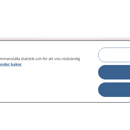
ammanställa statistik och för att viss nödvändig
änder kakor
sjukdomar och
Other languages
sa din journal
Lättläst svenska
 för