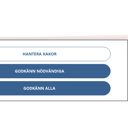
HANTERA KAKOR
GODKÄNN NÖDVÄNDIGA
Om 1177
Kontakt
E-tjänster
Press
GODKÄNN ALLA
Aktuellt
Digital tillgänglighet