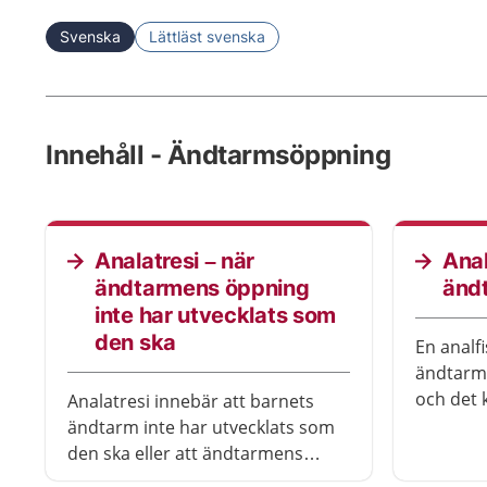
Svenska
Lättläst svenska
Innehåll - Ändtarmsöppning
Analatresi – när
Anal
ändtarmens öppning
änd
inte har utvecklats som
den ska
En analfi
ändtarm
och det 
Analatresi innebär att barnets
sprickan
ändtarm inte har utvecklats som
använda 
den ska eller att ändtarmens
läkemede
öppning saknas helt. Då kan