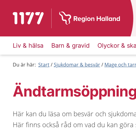
Till startsidan för 1177
Liv & hälsa
Barn & gravid
Olyckor & sk
Du är här:
Start
Sjukdomar & besvär
Mage och ta
Ändtarmsöppnin
Här kan du läsa om besvär och sjukdom
Här finns också råd om vad du kan göra sj