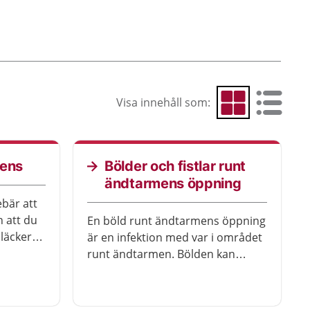
Visa innehåll som:
Visa som rutnät
Visa som 
nens
Bölder och fistlar runt
ändtarmens öppning
bär att
n att du
En böld runt ändtarmens öppning
 läcker
är en infektion med var i området
et finns
runt ändtarmen. Bölden kan
ör att
ibland utvecklas till en liten kanal
mellan ändtarmen och huden
tion
utanför öppningen, en så kallad