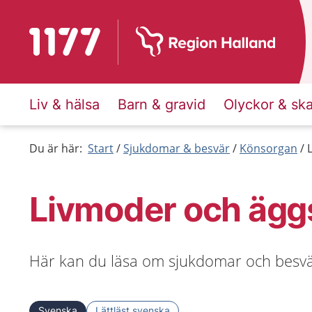
Till startsidan för 1177
Liv & hälsa
Barn & gravid
Olyckor & sk
Du är här:
Start
Sjukdomar & besvär
Könsorgan
Livmoder och ägg
Här kan du läsa om sjukdomar och besvä
Svenska
Lättläst svenska