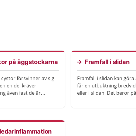
tor på äggstockarna
Framfall i slidan
 cystor försvinner av sig
Framfall i slidan kan göra 
men en del kräver
får en utbuktning bredvid
ng även fast de är
eller i slidan. Det beror på
de.
slidans insida eller livmo
sjunkit ned. Det är oftast 
men kan vara besvärligt 
kännas obehagligt. Det fi
behandling att få.
ledarinflammation