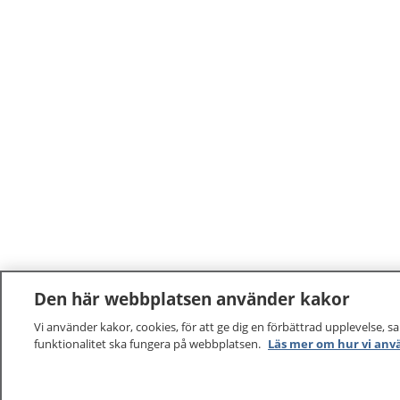
Den här webbplatsen använder kakor
Vi använder kakor, cookies, för att ge dig en förbättrad upplevelse, s
funktionalitet ska fungera på webbplatsen.
Läs mer om hur vi anv
1177
–
tryggt om din hälsa och vård