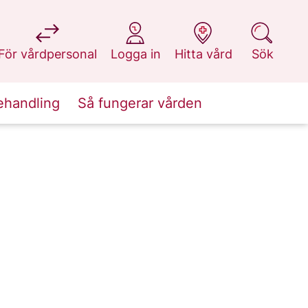
på 1177.se
på 1177.se
på 1177.se
på 1177.se
För vårdpersonal
Logga in
Hitta vård
Sök
ehandling
Så fungerar vården