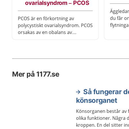
ovarialsyndrom – PCOS
Äggledar
du får on
PCOS är en förkortning av
flytning
polycystiskt ovarialsyndrom. PCOS
vanligas
orsakas av en obalans av
könssjuk
hormoner från äggstockarna. Det
klamydia
kan bland annat göra att du får
oregelbunden eller utebliven
mens, ökad hårväxt på kroppen
och får svårt att bli gravid. Du kan
Mer på 1177.se
även ha PCOS utan att ha några
besvär. Det finns hjälp att få om
du har symtom.
Så fungerar d
könsorganet
Könsorganen består av fl
olika funktioner. Några 
kroppen. En del sitter in