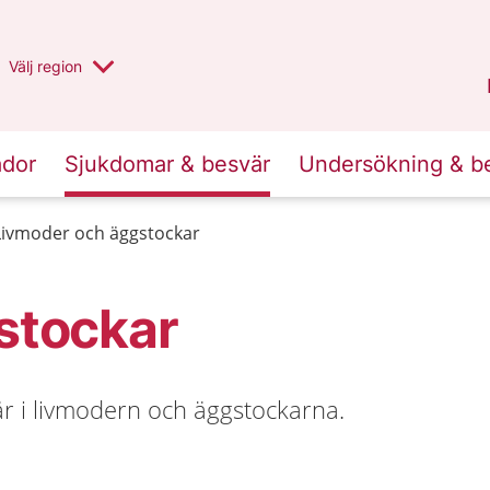
Du har valt region
Välj
en annan
region
Halland
.
ador
Sjukdomar & besvär
Undersökning & b
Livmoder och äggstockar
stockar
r i livmodern och äggstockarna.