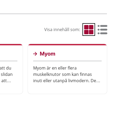
Visa innehåll som:
Visa som rutnät
Visa som 
Myom
att du
Myom är en eller flera
 slidan
muskelknutor som kan finnas
 att
inuti eller utanpå livmodern. Det
dern har
är vanligt att ha myom utan att ha
oskadligt
några symtom. Du kan behöva
och
behandling om myomet växer
nns
snabbt eller blir stort. Det gäller
också om det ger mycket besvär.