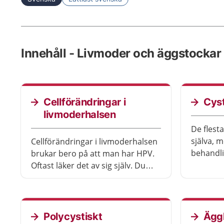
Innehåll - Livmoder och äggstockar
Cellförändringar i
Cys
livmoderhalsen
De flesta
själva, 
Cellförändringar i livmoderhalsen
behandli
brukar bero på att man har HPV.
godarta
Oftast läker det av sig själv. Du
behöver behandling om
cellförändringarna kan utvecklas
till cancer.
Polycystiskt
Ägg