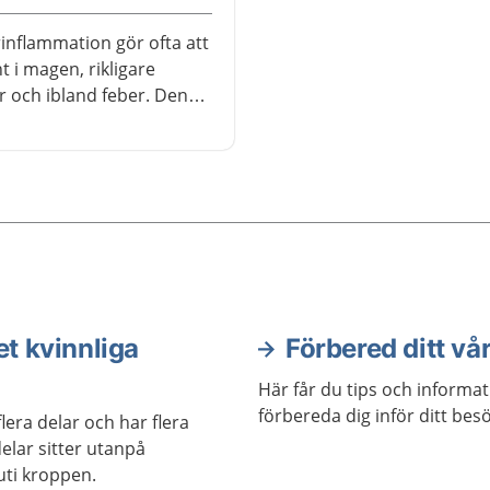
inflammation gör ofta att
t i magen, rikligare
ar och ibland feber. Den
te orsaken är
domar, till exempel
 och gonorré.
et kvinnliga
Förbered ditt v
Här får du tips och informa
förbereda dig inför ditt besö
era delar och har flera
delar sitter utanpå
uti kroppen.