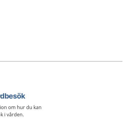
Då kan du få läkemedel. Ibland
behövs en operation.
årdbesök
tion om hur du kan
k i vården.