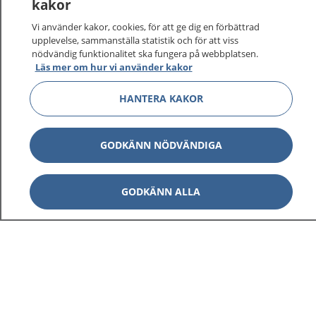
kakor
Vi använder kakor, cookies, för att ge dig en förbättrad
upplevelse, sammanställa statistik och för att viss
1177
–
tryggt om din hälsa och vård
nödvändig funktionalitet ska fungera på webbplatsen.
Läs mer om hur vi använder kakor
På 1177.se får du råd om hälsa och information om
sjukdomar och vilka mottagningar du kan kontakta.
HANTERA KAKOR
Logga in för att läsa din journal och göra dina
vårdärenden. Ring telefonnummer 1177 för
GODKÄNN NÖDVÄNDIGA
sjukvårdsrådgivning dygnet runt.
1177 ger dig råd när du vill må bättre.
GODKÄNN ALLA
Visa inn
1177 på flera språk
Visa inn
Om 1177