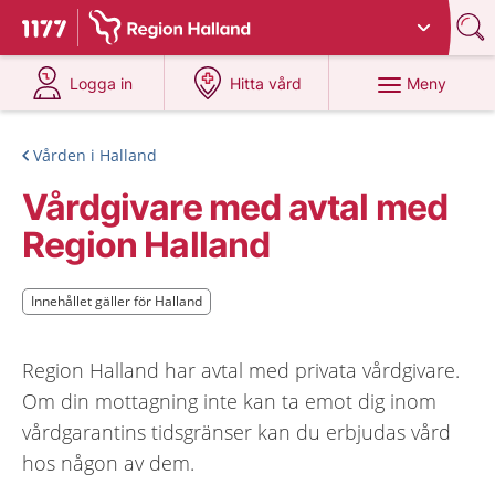
Du har valt region
Halland
.
Till startsidan för 1177
på 1177.se
på 1177.se
Meny
Logga in
Hitta vård
Vården i Halland
Vårdgivare med avtal med
Region Halland
Innehållet gäller för Halland
Innehållet gäller för Halland
Region Halland har avtal med privata vårdgivare.
Om din mottagning inte kan ta emot dig inom
vårdgarantins tidsgränser kan du erbjudas vård
hos någon av dem.