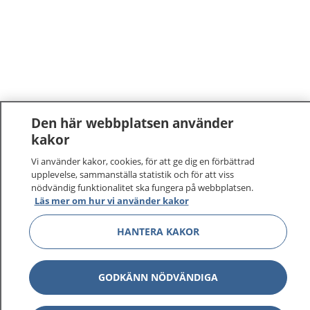
Den här webbplatsen använder
kakor
1177
–
tryggt om din hälsa och vård
Vi använder kakor, cookies, för att ge dig en förbättrad
upplevelse, sammanställa statistik och för att viss
På 1177.se får du råd om hälsa och information om
nödvändig funktionalitet ska fungera på webbplatsen.
Läs mer om hur vi använder kakor
sjukdomar och vilka mottagningar du kan kontakta.
Logga in för att läsa din journal och göra dina
HANTERA KAKOR
vårdärenden. Ring telefonnummer 1177 för
sjukvårdsrådgivning dygnet runt.
1177 ger dig råd när du vill må bättre.
GODKÄNN NÖDVÄNDIGA