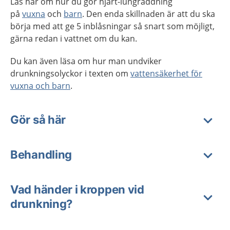
Läs här om hur du gör hjärt-lungräddning
på
vuxna
och
barn
. Den enda skillnaden är att du ska
börja med att ge 5 inblåsningar så snart som möjligt,
gärna redan i vattnet om du kan.
Du kan även läsa om hur man undviker
drunkningsolyckor i texten om
vattensäkerhet för
vuxna och barn
.
Gör så här
Behandling
Vad händer i kroppen vid
drunkning?