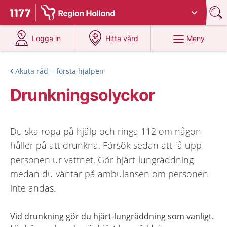
Du har valt region
Halland
.
Till startsidan för 1177
på 1177.se
på 1177.se
Meny
Logga in
Hitta vård
Akuta råd – första hjälpen
Drunkningsolyckor
Du ska ropa på hjälp och ringa 112 om någon
håller på att drunkna. Försök sedan att få upp
personen ur vattnet. Gör hjärt-lungräddning
medan du väntar på ambulansen om personen
inte andas.
Vid drunkning gör du hjärt-lungräddning som vanligt.