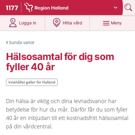
Du har valt region
Halland
.
Till startsidan för 1177
på 1177.se
på 1177.se
Meny
Logga in
Hitta vård
Sunda vanor
Hälsosamtal för dig som
fyller 40 år
Innehållet gäller för Halland
Innehållet gäller för Halland
Din hälsa är viktig och dina levnadsvanor har
betydelse för hur du mår. Därför får du som fyller
40 år en inbjudan till ett kostnadsfritt hälsosamtal
på din vårdcentral.