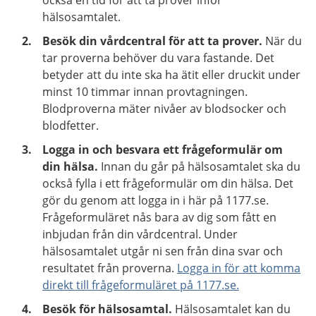
också en tid för att ta prover inför
hälsosamtalet.
Besök din vårdcentral för att ta prover.
När du
tar proverna behöver du vara fastande. Det
betyder att du inte ska ha ätit eller druckit under
minst 10 timmar innan provtagningen.
Blodproverna mäter nivåer av blodsocker och
blodfetter.
Logga in och besvara ett frågeformulär om
din hälsa.
Innan du går på hälsosamtalet ska du
också fylla i ett frågeformulär om din hälsa. Det
gör du genom att logga in i här på 1177.se.
Frågeformuläret nås bara av dig som fått en
inbjudan från din vårdcentral. Under
hälsosamtalet utgår ni sen från dina svar och
resultatet från proverna.
Logga in för att komma
direkt till frågeformuläret på 1177.se.
Besök för hälsosamtal.
Hälsosamtalet kan du