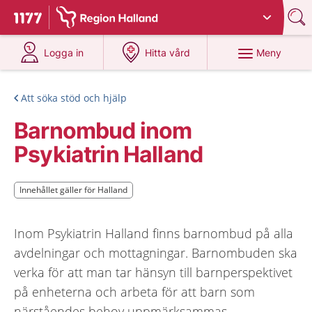
Du har valt region
Halland
.
Till startsidan för 1177
på 1177.se
på 1177.se
Meny
Logga in
Hitta vård
Att söka stöd och hjälp
Barnombud inom
Psykiatrin Halland
Innehållet gäller för Halland
Innehållet gäller för Halland
Inom Psykiatrin Halland finns barnombud på alla
avdelningar och mottagningar. Barnombuden ska
verka för att man tar hänsyn till barnperspektivet
på enheterna och arbeta för att barn som
närståendes behov uppmärksammas.