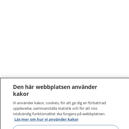
Den här webbplatsen använder
1177
–
tryggt om din hälsa och vård
kakor
Vi använder kakor, cookies, för att ge dig en förbättrad
På 1177.se får du råd om hälsa och information om
upplevelse, sammanställa statistik och för att viss
sjukdomar och vilka mottagningar du kan kontakta.
nödvändig funktionalitet ska fungera på webbplatsen.
Läs mer om hur vi använder kakor
Logga in för att läsa din journal och göra dina
vårdärenden. Ring telefonnummer 1177 för