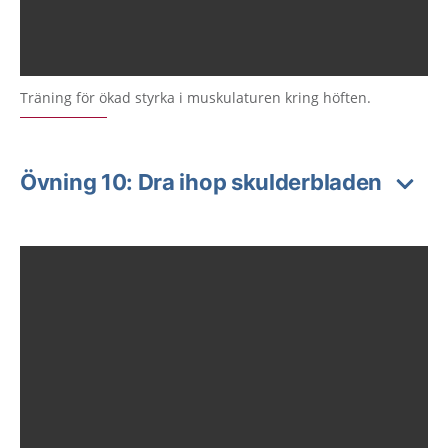
Träning för ökad styrka i muskulaturen kring höften.
Övning 10: Dra ihop skulderbladen