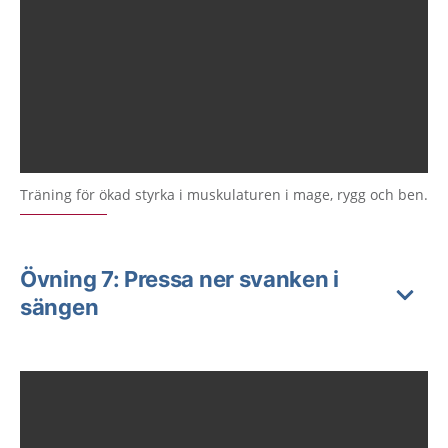
Träning för ökad styrka i muskulaturen i mage, rygg och ben.
Övning 7: Pressa ner svanken i
sängen