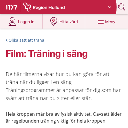
Du har valt region
Halland
.
Till startsidan för 1177
på 1177.se
på 1177.se
Meny
Logga in
Hitta vård
Olika sätt att träna
Film: Träning i säng
De här filmerna visar hur du kan göra för att
träna när du ligger i en säng.
Träningsprogrammet är anpassat för dig som har
svårt att träna när du sitter eller står.
Hela kroppen mår bra av fysisk aktivitet. Oavsett ålder
är regelbunden träning viktig för hela kroppen.