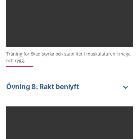
Träning för ökad styrka och stabilitet i muskulaturen i mage
och rygg.
Övning 8: Rakt benlyft