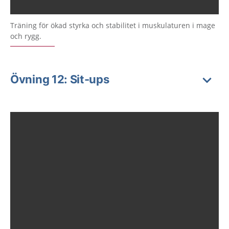
Träning för ökad styrka och stabilitet i muskulaturen i mage
och rygg.
Övning 12: Sit-ups