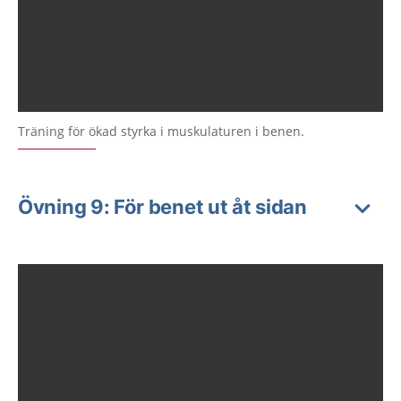
Träning för ökad styrka i muskulaturen i benen.
Övning 9: För benet ut åt sidan