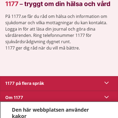
1177
–
tryggt om din hälsa och vård
På 1177.se får du råd om hälsa och information om
sjukdomar och vilka mottagningar du kan kontakta.
Logga in för att läsa din journal och göra dina
vårdärenden. Ring telefonnummer 1177 för
sjukvårdsrådgivning dygnet runt.
1177 ger dig råd när du vill må bättre.
Visa inn
1177 på flera språk
Visa inn
Om 1177
Den här webbplatsen använder
Visa inn
Kontakt
kakor